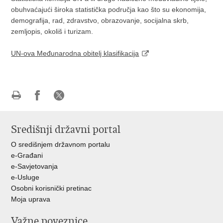
obuhvaćajući široka statistička područja kao što su ekonomija,
demografija, rad, zdravstvo, obrazovanje, socijalna skrb,
zemljopis, okoliš i turizam.
UN-ova Međunarodna obitelj klasifikacija
Ispiši
Podijeli
Podijeli
stranicu
na
na
Središnji državni portal
Facebooku
X-
u
O središnjem državnom portalu
e-Građani
e-Savjetovanja
e-Usluge
Osobni korisnički pretinac
Moja uprava
Važne poveznice