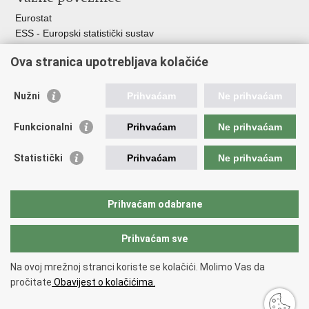
Eurostat
ESS - Europski statistički sustav
Svjetske statistike
Ova stranica upotrebljava kolačiće
Statistički savjet Republike Hrvatske
Statistički sustav Republike Hrvatske
Nužni
Prihvaćam
Ne prihvaćam
Hrvatski statistički sustav
Funkcionalni
Prihvaćam
Ne prihvaćam
Odbor za sustav službene statistike RH
Hrvatska narodna banka
Statistički
Prihvaćam
Ne prihvaćam
Ministarstvo zaštite okoliša i zelene tranzicije
Hrvatski zavod za javno zdravstvo
Ministarstvo financija
Prihvaćam odabrane
Ministarstvo poljoprivrede, šumarstva i ribarstva
Prihvaćam sve
Povratak na vrh
Na ovoj mrežnoj stranci koriste se kolačići. Molimo Vas da
Copyright © 2026 Državni zavod za statistiku.
Uvjeti korištenja
.
Izjava o
pročitate
Obavijest o kolačićima.
pristupacnosti
.