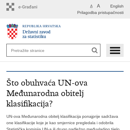
Preskoči
A
English
A
na
Prilagodba pristupačnosti
glavni
sadržaj
Što obuhvaća UN-ova
Međunarodna obitelj
klasifikacija?
UN-ova Međunarodna obitelj klasifikacija ponajprije sadržava
one klasifikacije koje je kao smjernice pregledala i odobrila
Statistička komisija UN-a ili drugo nadležno međuvladino tijelo,