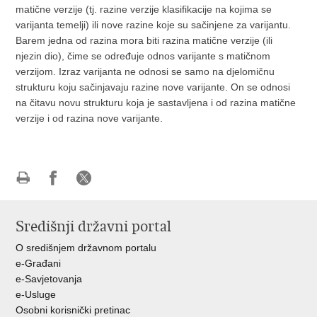
matične verzije (tj. razine verzije klasifikacije na kojima se
varijanta temelji) ili nove razine koje su sačinjene za varijantu.
Barem jedna od razina mora biti razina matične verzije (ili
njezin dio), čime se određuje odnos varijante s matičnom
verzijom. Izraz varijanta ne odnosi se samo na djelomičnu
strukturu koju sačinjavaju razine nove varijante. On se odnosi
na čitavu novu strukturu koja je sastavljena i od razina matične
verzije i od razina nove varijante.
Ispiši
Podijeli
Podijeli
stranicu
na
na
Središnji državni portal
Facebooku
X-
u
O središnjem državnom portalu
e-Građani
e-Savjetovanja
e-Usluge
Osobni korisnički pretinac