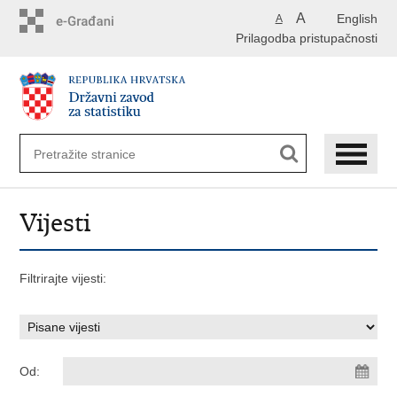
Preskoči
A
English
A
na
Prilagodba pristupačnosti
glavni
sadržaj
Vijesti
Filtrirajte vijesti:
Od: