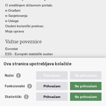
O središnjem državnom portalu
e-Građani
e-Savjetovanja
e-Usluge
Osobni korisnički pretinac
Moja uprava
Važne poveznice
Eurostat
ESS - Europski statistički sustav
Svjetske statistike
Ova stranica upotrebljava kolačiće
Statistički savjet Republike Hrvatske
Statistički sustav Republike Hrvatske
Nužni
Prihvaćam
Ne prihvaćam
Hrvatski statistički sustav
Funkcionalni
Prihvaćam
Ne prihvaćam
Odbor za sustav službene statistike RH
Hrvatska narodna banka
Statistički
Prihvaćam
Ne prihvaćam
Ministarstvo zaštite okoliša i zelene tranzicije
Hrvatski zavod za javno zdravstvo