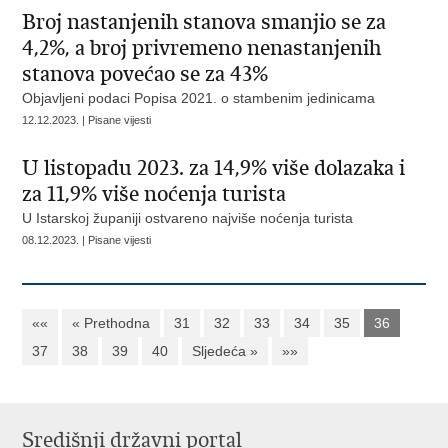
Broj nastanjenih stanova smanjio se za
4,2%, a broj privremeno nenastanjenih
stanova povećao se za 43%
Objavljeni podaci Popisa 2021. o stambenim jedinicama
12.12.2023. | Pisane vijesti
U listopadu 2023. za 14,9% više dolazaka i
za 11,9% više noćenja turista
U Istarskoj županiji ostvareno najviše noćenja turista
08.12.2023. | Pisane vijesti
««
« Prethodna
31
32
33
34
35
36
37
38
39
40
Sljedeća »
»»
Središnji državni portal