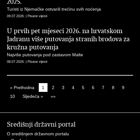
2025.
Turisti iz Njemačke ostvarili trećinu svih noćenja
09.07.2026. | Pisane vijesti
U prvih pet mjeseci 2026. na hrvatskom
Jadranu više putovanja stranih brodova za
kružna putovanja
Najviše putovanja pod zastavom Malte
08.07.2026. | Pisane vijesti
« Prethodna
1
2
3
4
5
6
7
8
9
10
Sljedeća »
»»
Središnji državni portal
O središnjem državnom portalu