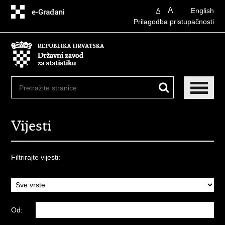
Preskoči
A
English
A
na
Prilagodba pristupačnosti
glavni
sadržaj
Vijesti
Filtrirajte vijesti:
Od: