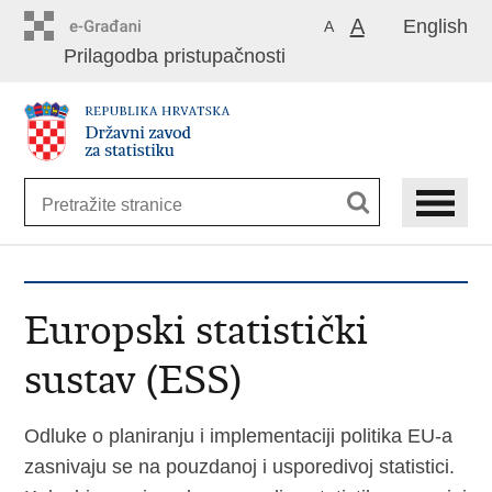
Preskoči
A
English
A
na
Prilagodba pristupačnosti
glavni
sadržaj
Europski statistički
sustav (ESS)
Odluke o planiranju i implementaciji politika EU-a
zasnivaju se na pouzdanoj i usporedivoj statistici.