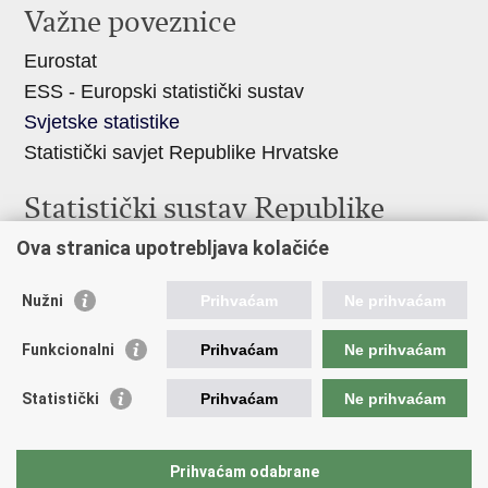
Važne poveznice
Eurostat
ESS - Europski statistički sustav
Svjetske statistike
Statistički savjet Republike Hrvatske
Statistički sustav Republike
Hrvatske
Ova stranica upotrebljava kolačiće
Hrvatski statistički sustav
Nužni
Prihvaćam
Ne prihvaćam
Odbor za sustav službene statistike RH
Hrvatska narodna banka
Funkcionalni
Prihvaćam
Ne prihvaćam
Ministarstvo zaštite okoliša i zelene tranzicije
Statistički
Prihvaćam
Ne prihvaćam
Hrvatski zavod za javno zdravstvo
Ministarstvo financija
Ministarstvo poljoprivrede, šumarstva i ribarstva
Prihvaćam odabrane