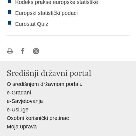
Kodeks prakse europske statistike
Europski statistički podaci
Eurostat Quiz
Ispiši
Podijeli
Podijeli
stranicu
na
na
Središnji državni portal
Facebooku
X-
O središnjem državnom portalu
u
e-Građani
e-Savjetovanja
e-Usluge
Osobni korisnički pretinac
Moja uprava