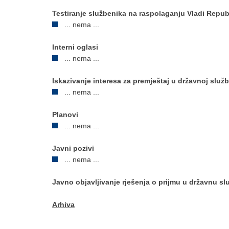
Testiranje službenika na raspolaganju Vladi Repu
... nema ...
Interni oglasi
... nema ...
Iskazivanje interesa za premještaj u državnoj služb
... nema ...
Planovi
... nema ...
Javni pozivi
... nema ...
Javno objavljivanje rješenja o prijmu u državnu sl
Arhiva