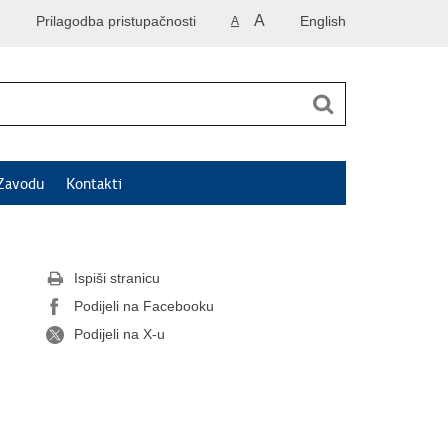
A
Prilagodba pristupačnosti
English
A
Zavodu
Kontakti
Ispiši stranicu
Podijeli na Facebooku
Podijeli na X-u