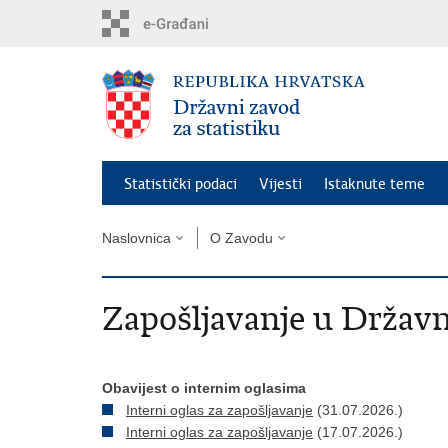
Preskoči
na
glavni
sadržaj
Statistički podaci
Vijesti
Istaknute teme
Naslovnica
O Zavodu
Zapošljavanje u Državn
Obavijest o internim oglasima
Interni oglas za zapošljavanje
(31.07.2026.)
Interni oglas za zapošljavanje
(17.07.2026.)