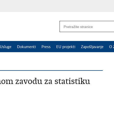
Usluge
Dokumenti
Press
EU projekti
Zapošljavanje
O 
om zavodu za statistiku