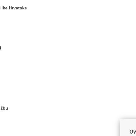
blike Hrvatske
i
užbu
Ov