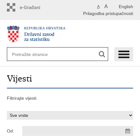
Preskoči
A
English
A
na
Prilagodba pristupačnosti
glavni
sadržaj
Vijesti
Filtrirajte vijesti:
Od: