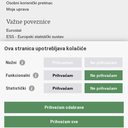
Osobni korisnički pretinac
Moja uprava
Važne poveznice
Eurostat
ESS - Europski statistički sustav
Svjetske statistike
Ova stranica upotrebljava kolačiće
Statistički savjet Republike Hrvatske
Statistički sustav Republike Hrvatske
Nužni
Prihvaćam
Ne prihvaćam
Hrvatski statistički sustav
Funkcionalni
Prihvaćam
Ne prihvaćam
Odbor za sustav službene statistike RH
Hrvatska narodna banka
Statistički
Prihvaćam
Ne prihvaćam
Ministarstvo zaštite okoliša i zelene tranzicije
Hrvatski zavod za javno zdravstvo
Ministarstvo financija
Prihvaćam odabrane
Ministarstvo poljoprivrede, šumarstva i ribarstva
Prihvaćam sve