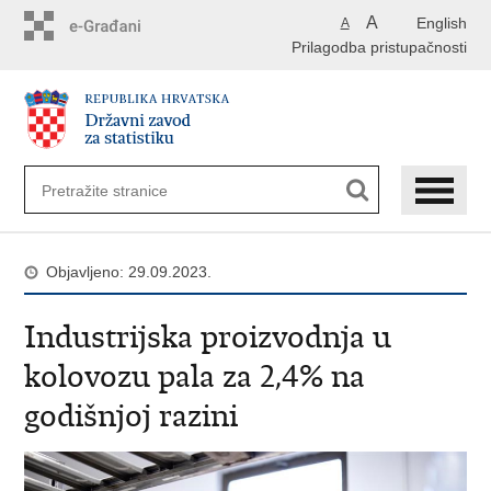
Preskoči
A
English
A
na
Prilagodba pristupačnosti
glavni
sadržaj
Objavljeno: 29.09.2023.
Industrijska proizvodnja u
kolovozu pala za 2,4% na
godišnjoj razini