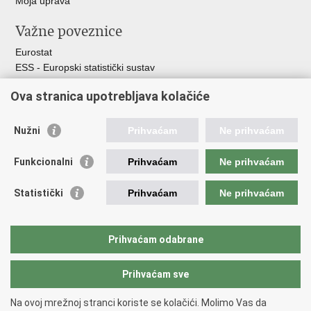
Moja uprava
Važne poveznice
Eurostat
ESS - Europski statistički sustav
Svjetske statistike
Ova stranica upotrebljava kolačiće
Statistički savjet Republike Hrvatske
Statistički sustav Republike Hrvatske
Nužni
Prihvaćam
Ne prihvaćam
Hrvatski statistički sustav
Funkcionalni
Prihvaćam
Ne prihvaćam
Odbor za sustav službene statistike RH
Hrvatska narodna banka
Statistički
Prihvaćam
Ne prihvaćam
Ministarstvo zaštite okoliša i zelene tranzicije
Hrvatski zavod za javno zdravstvo
Ministarstvo financija
Prihvaćam odabrane
Ministarstvo poljoprivrede, šumarstva i ribarstva
Prihvaćam sve
Povratak na vrh
Na ovoj mrežnoj stranci koriste se kolačići. Molimo Vas da