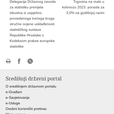
Delegacija Državnog zavoda
Trgovina na malo u
za statistiku prenijela
kolovozu 2023. porasla za
iskustva iz uspješno
3,0% na godišnjoj razini
provedenoga trećega kruga
stručne ocjene usklađenosti
statističkog sustava
Republike Hrvatske s
Kodeksom prakse europske
statistike
Ispiši
Podijeli
Podijeli
stranicu
na
na
Središnji državni portal
Facebooku
X-
u
O središnjem državnom portalu
e-Građani
e-Savjetovanja
e-Usluge
Osobni korisnički pretinac