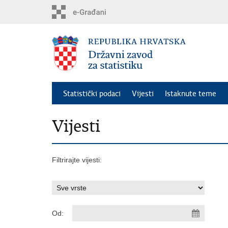
Preskoči
na
glavni
sadržaj
Statistički podaci
Vijesti
Istaknute teme
Vijesti
Filtrirajte vijesti:
Od: