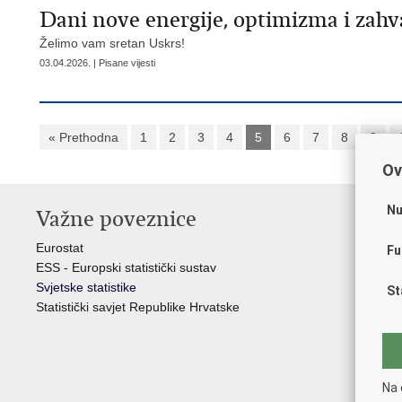
Dani nove energije, optimizma i zahv
Želimo vam sretan Uskrs!
03.04.2026. | Pisane vijesti
« Prethodna
1
2
3
4
5
6
7
8
9
Ov
Nu
Važne poveznice
St
H
Eurostat
Fu
ESS - Europski statistički sustav
Hrv
Svjetske statistike
St
Odb
Statistički savjet Republike Hrvatske
Hrv
Min
Hrv
Min
Na 
Min