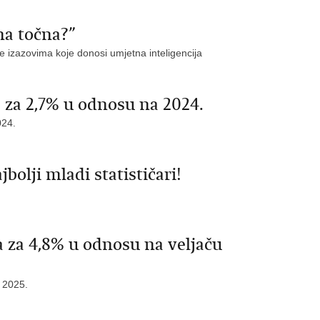
ona točna?”
te izazovima koje donosi umjetna inteligencija
 za 2,7% u odnosu na 2024.
024.
olji mladi statističari!
ta za 4,8% u odnosu na veljaču
u 2025.