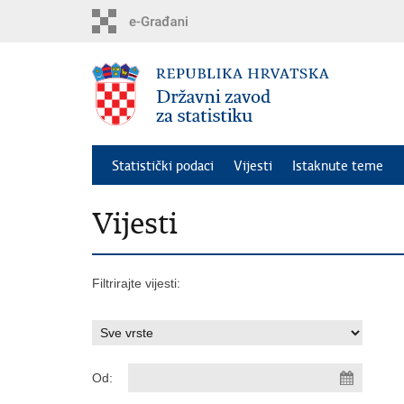
Preskoči
na
glavni
sadržaj
Statistički podaci
Vijesti
Istaknute teme
Vijesti
Filtrirajte vijesti:
Od: