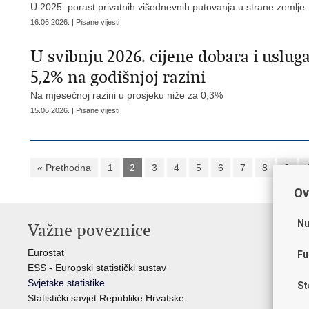
U 2025. porast privatnih višednevnih putovanja u strane zemlje
16.06.2026. | Pisane vijesti
U svibnju 2026. cijene dobara i uslug
5,2% na godišnjoj razini
Na mjesečnoj razini u prosjeku niže za 0,3%
15.06.2026. | Pisane vijesti
« Prethodna
1
2
3
4
5
6
7
8
9
Ov
Nu
Važne poveznice
St
H
Eurostat
Fu
ESS - Europski statistički sustav
Hrv
Svjetske statistike
St
Odb
Statistički savjet Republike Hrvatske
Hrv