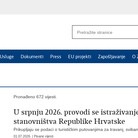
Usluge
Dokumenti
Press
EU projekti
Zapošljavanje
O 
Pronađeno 672 vijesti.
U srpnju 2026. provodi se istraživanj
stanovništva Republike Hrvatske
Prikupljaju se podaci o turističkim putovanjima za travanj, svibanj
01.07.2026. | Pisane vijesti