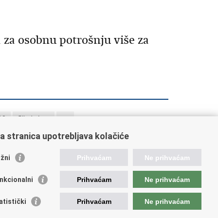
a za osobnu potrošnju više za
10
Sljedeća »
»»
a stranica upotrebljava kolačiće
žni
Prihvaćam
Ne prihvaćam
atistički sustav Republike
rvatske
nkcionalni
Prihvaćam
Ne prihvaćam
atski statistički sustav
atistički
Prihvaćam
Ne prihvaćam
or za sustav službene statistike RH
atska narodna banka