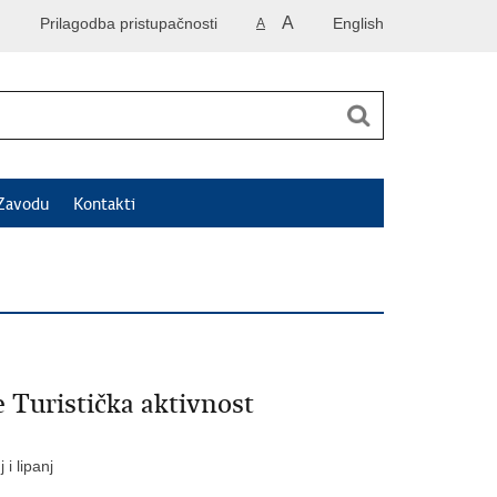
A
Prilagodba pristupačnosti
English
A
Zavodu
Kontakti
e Turistička aktivnost
 i lipanj