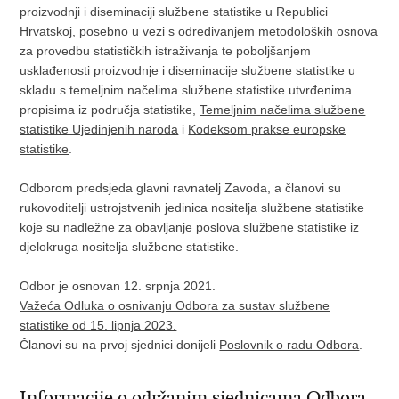
proizvodnji i diseminaciji službene statistike u Republici
Hrvatskoj, posebno u vezi s određivanjem metodoloških osnova
za provedbu statističkih istraživanja te poboljšanjem
usklađenosti proizvodnje i diseminacije službene statistike u
skladu s temeljnim načelima službene statistike utvrđenima
propisima iz područja statistike,
Temeljnim načelima službene
statistike Ujedinjenih naroda
i
Kodeksom prakse europske
statistike
.
Odborom predsjeda glavni ravnatelj Zavoda, a članovi su
rukovoditelji ustrojstvenih jedinica nositelja službene statistike
koje su nadležne za obavljanje poslova službene statistike iz
djelokruga nositelja službene statistike.
Odbor je osnovan 12. srpnja 2021.
Važeća Odluka o osnivanju Odbora za sustav službene
statistike od 15. lipnja 2023.
Članovi su na prvoj sjednici donijeli
Poslovnik o radu Odbora
.
Informacije o održanim sjednicama Odbora