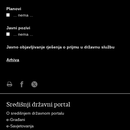
Planovi
... nema ...
Javni pozivi
... nema ...
Javno objavljivanje rješenja o prijmu u državnu službu
Arhiva
Ispiši
Podijeli
Podijeli
stranicu
na
na
Središnji državni portal
Facebooku
X-
u
O središnjem državnom portalu
e-Građani
e-Savjetovanja