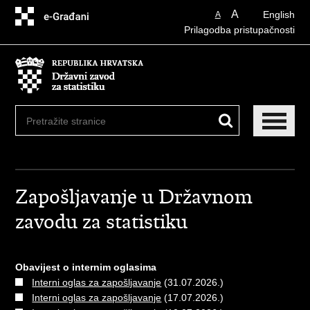
Preskoči
A
English
A
na
Prilagodba pristupačnosti
glavni
sadržaj
Zapošljavanje u Državnom
zavodu za statistiku
Obavijest o internim oglasima
Interni oglas za zapošljavanje
(31.07.2026.)
Interni oglas za zapošljavanje
(17.07.2026.)