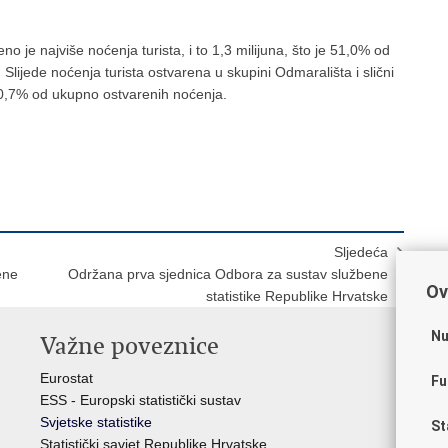
eno je najviše noćenja turista, i to 1,3 milijuna, što je 51,0% od
lijede noćenja turista ostvarena u skupini Odmarališta i slični
e 30,7% od ukupno ostvarenih noćenja.
Sljedeća
ene
Održana prva sjednica Odbora za sustav službene
Ov
statistike Republike Hrvatske
Nu
Važne poveznice
St
H
Eurostat
Fu
ESS - Europski statistički sustav
Hrv
Svjetske statistike
St
Odb
Statistički savjet Republike Hrvatske