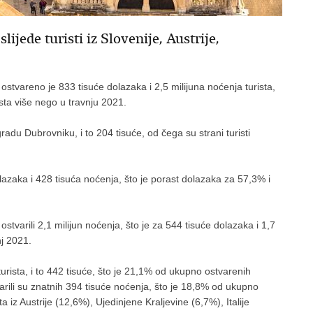
lijede turisti iz Slovenije, Austrije,
stvareno je 833 tisuće dolazaka i 2,5 milijuna noćenja turista,
ista više nego u travnju 2021.
radu Dubrovniku, i to 204 tisuće, od čega su strani turisti
olazaka i 428 tisuća noćenja, što je porast dolazaka za 57,3% i
 ostvarili 2,1 milijun noćenja, što je za 544 tisuće dolazaka i 1,7
nj 2021.
 turista, i to 442 tisuće, što je 21,1% od ukupno ostvarenih
tvarili su znatnih 394 tisuće noćenja, što je 18,8% od ukupno
a iz Austrije (12,6%), Ujedinjene Kraljevine (6,7%), Italije