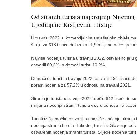
Od stranih turista najbrojniji Nijemci, s
Ujedinjene Kraljevine i Italije
U travnju 2022. u komercijalnim smještajnim objektima o
što je za 613 tisuća dolazaka i 1,9 milijuna noćenja tur
Najviše noćenja turista u travnju 2022. ostvareno je u g
ostvarili 89,8%, a domaći turisti 10,2%.
Domaći su turisti u travnju 2022. ostvarili 191 tisuću d
porast noćenja za 57,2% u odnosu na travanj 2021.
Stranih je turista u travnju 2022. došlo 642 tisuće te su
milijuna noćenja stranih turista više u odnosu na trava
Turisti iz Njemačke ostvarili su najviše noćenja stranih
noćenja stranih turista. Također, turisti iz Slovenije os
ostvarenih noćenja stranih turista. Slijede noćenja turist