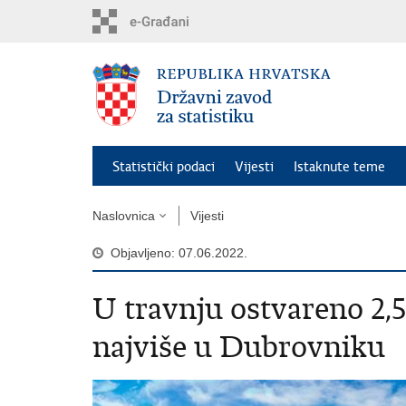
Preskoči
na
glavni
sadržaj
Statistički podaci
Vijesti
Istaknute teme
Naslovnica
Vijesti
Objavljeno: 07.06.2022.
U travnju ostvareno 2,5
najviše u Dubrovniku