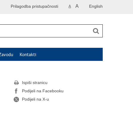
A
Prilagodba pristupačnosti
English
A
Zavodu
Kontakti
Ispiši stranicu
Podijeli na Facebooku
Podijeli na X-u