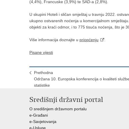
(4,4%), Francuske (3,9%) te SAD-a (2,8%).
U skupini Hoteli i sličan smještaj u travnju 2022. ostvar
ukupno ostvarenih noćenja u komercijalnom smještaju. S
objekti za kraći odmor, i to 775 tisuća noćenja, što j
Više informacija doznajte u
priopćenju
.
Pisane vijesti
Prethodna
Održana 10. Europska konferencija o kvaliteti služb
statistike
Središnji državni portal
O središnjem državnom portalu
e-Građani
e-Savjetovanja
e-Usluge