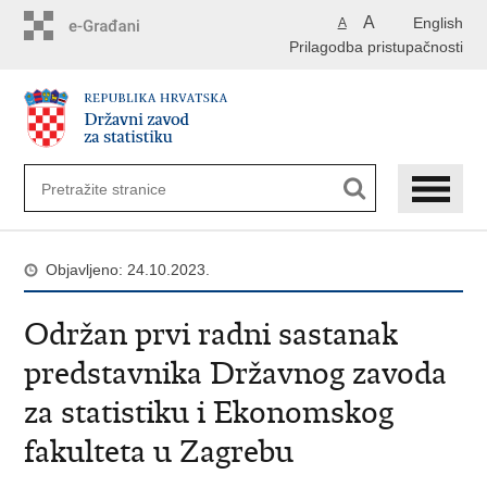
Preskoči
A
English
A
na
Prilagodba pristupačnosti
glavni
sadržaj
Objavljeno: 24.10.2023.
Održan prvi radni sastanak
predstavnika Državnog zavoda
za statistiku i Ekonomskog
fakulteta u Zagrebu