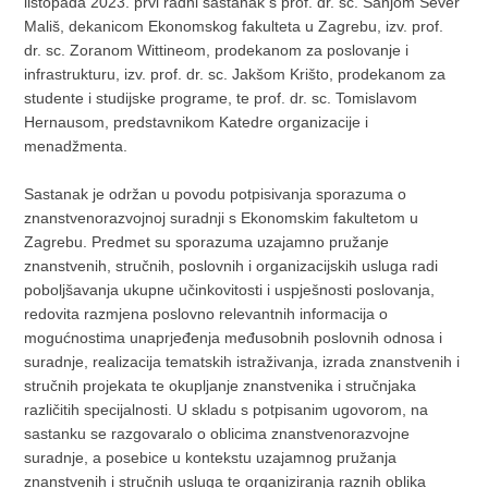
listopada 2023. prvi radni sastanak s prof. dr. sc. Sanjom Sever
Mališ, dekanicom Ekonomskog fakulteta u Zagrebu, izv. prof.
dr. sc. Zoranom Wittineom, prodekanom za poslovanje i
infrastrukturu, izv. prof. dr. sc. Jakšom Krišto, prodekanom za
studente i studijske programe, te prof. dr. sc. Tomislavom
Hernausom, predstavnikom Katedre organizacije i
menadžmenta.
Sastanak je održan u povodu potpisivanja sporazuma o
znanstvenorazvojnoj suradnji s Ekonomskim fakultetom u
Zagrebu. Predmet su sporazuma uzajamno pružanje
znanstvenih, stručnih, poslovnih i organizacijskih usluga radi
poboljšavanja ukupne učinkovitosti i uspješnosti poslovanja,
redovita razmjena poslovno relevantnih informacija o
mogućnostima unaprjeđenja međusobnih poslovnih odnosa i
suradnje, realizacija tematskih istraživanja, izrada znanstvenih i
stručnih projekata te okupljanje znanstvenika i stručnjaka
različitih specijalnosti. U skladu s potpisanim ugovorom, na
sastanku se razgovaralo o oblicima znanstvenorazvojne
suradnje, a posebice u kontekstu uzajamnog pružanja
znanstvenih i stručnih usluga te organiziranja raznih oblika