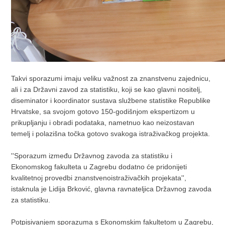
Takvi sporazumi imaju veliku važnost za znanstvenu zajednicu,
ali i za Državni zavod za statistiku, koji se kao glavni nositelj,
diseminator i koordinator sustava službene statistike Republike
Hrvatske, sa svojom gotovo 150-godišnjom ekspertizom u
prikupljanju i obradi podataka, nametnuo kao neizostavan
temelj i polazišna točka gotovo svakoga istraživačkog projekta.
''Sporazum između Državnog zavoda za statistiku i
Ekonomskog fakulteta u Zagrebu dodatno će pridonijeti
kvalitetnoj provedbi znanstvenoistraživačkih projekata'',
istaknula je Lidija Brković, glavna ravnateljica Državnog zavoda
za statistiku.
Potpisivanjem sporazuma s Ekonomskim fakultetom u Zagrebu,