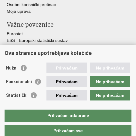
Osobni korisnički pretinac
Moja uprava
Važne poveznice
Eurostat
ESS - Europski statistički sustav
Svjetske statistike
Ova stranica upotrebljava kolačiće
Statistički savjet Republike Hrvatske
Statistički sustav Republike Hrvatske
Nužni
Prihvaćam
Ne prihvaćam
Hrvatski statistički sustav
Funkcionalni
Prihvaćam
Ne prihvaćam
Odbor za sustav službene statistike RH
Hrvatska narodna banka
Statistički
Prihvaćam
Ne prihvaćam
Ministarstvo zaštite okoliša i zelene tranzicije
Hrvatski zavod za javno zdravstvo
Ministarstvo financija
Prihvaćam odabrane
Ministarstvo poljoprivrede, šumarstva i ribarstva
Prihvaćam sve