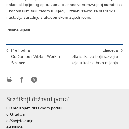
nakon sklopljenog sporazuma o znanstvenorazvojnoj suradnji s
Ekonomskim fakultetom u Rijeci, Državni zavod za statistiku
nastavlja suradnju s akademskom zajednicom.
Pisane vijesti
Prethodna
Sljedeća
Održan peti WISe - WorkIn'
Statistika za bolji razvoj u
Science
svijetu koji se brzo mijenja
Ispiši
Podijeli
Podijeli
stranicu
na
na
Središnji državni portal
Facebooku
X-
u
O središnjem državnom portalu
e-Građani
e-Savjetovanja
e-Usluge