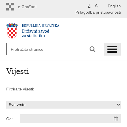
Preskoči
A
English
A
na
Prilagodba pristupačnosti
glavni
sadržaj
Vijesti
Filtrirajte vijesti:
Od: