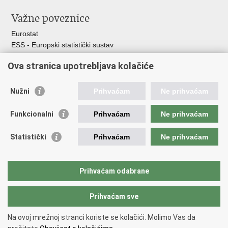
Važne poveznice
Eurostat
ESS - Europski statistički sustav
Svjetske statistike
Ova stranica upotrebljava kolačiće
Statistički savjet Republike Hrvatske
Statistički sustav Republike Hrvatske
Nužni
Prihvaćam
Ne prihvaćam
Hrvatski statistički sustav
Funkcionalni
Prihvaćam
Ne prihvaćam
Odbor za sustav službene statistike RH
Hrvatska narodna banka
Statistički
Prihvaćam
Ne prihvaćam
Ministarstvo zaštite okoliša i zelene tranzicije
Hrvatski zavod za javno zdravstvo
Ministarstvo financija
Prihvaćam odabrane
Ministarstvo poljoprivrede, šumarstva i ribarstva
Prihvaćam sve
Povratak na vrh
Na ovoj mrežnoj stranci koriste se kolačići. Molimo Vas da
Copyright © 2026 Državni zavod za statistiku.
Uvjeti korištenja
.
Izjava o