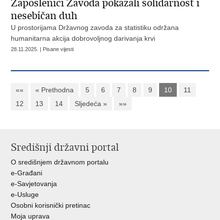
Zaposlenici Zavoda pokazali solidarnost i
nesebičan duh
U prostorijama Državnog zavoda za statistiku održana
humanitarna akcija dobrovoljnog darivanja krvi
28.11.2025. | Pisane vijesti
««
« Prethodna
5
6
7
8
9
10
11
12
13
14
Sljedeća »
»»
Središnji državni portal
O središnjem državnom portalu
e-Građani
e-Savjetovanja
e-Usluge
Osobni korisnički pretinac
Moja uprava