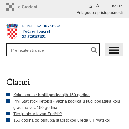
Preskoči
A
English
A
na
Prilagodba pristupačnosti
glavni
sadržaj
Članci
Kako smo se brojili posljednjih 150 godina
Prvi Statistički ljetopis - važna kockica u kući podataka koju
gradimo već 150 godina
Tko je bio Milovan Zoričić?
150 godina od osnutka statističkog ureda u Hrvatskoj