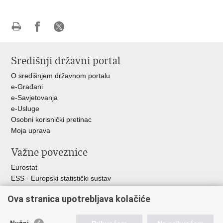
Ispiši
Podijeli
Podijeli
stranicu
na
na
Središnji državni portal
Facebooku
X-
u
O središnjem državnom portalu
e-Građani
e-Savjetovanja
e-Usluge
Osobni korisnički pretinac
Moja uprava
Važne poveznice
Eurostat
ESS - Europski statistički sustav
Svjetske statistike
Ova stranica upotrebljava kolačiće
Statistički savjet Republike Hrvatske
Statistički sustav Republike Hrvatske