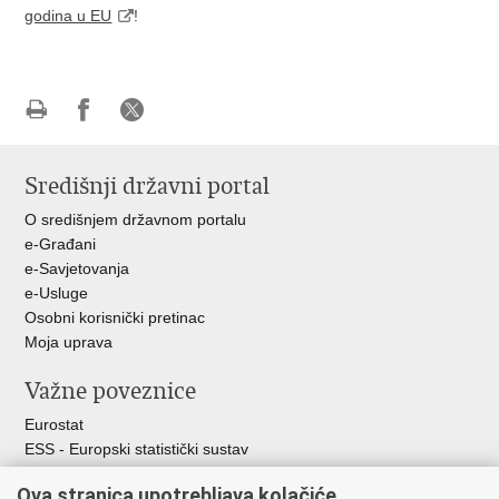
godina u EU
!
Ispiši
Podijeli
Podijeli
stranicu
na
na
Središnji državni portal
Facebooku
X-
u
O središnjem državnom portalu
e-Građani
e-Savjetovanja
e-Usluge
Osobni korisnički pretinac
Moja uprava
Važne poveznice
Eurostat
ESS - Europski statistički sustav
Svjetske statistike
Ova stranica upotrebljava kolačiće
Statistički savjet Republike Hrvatske