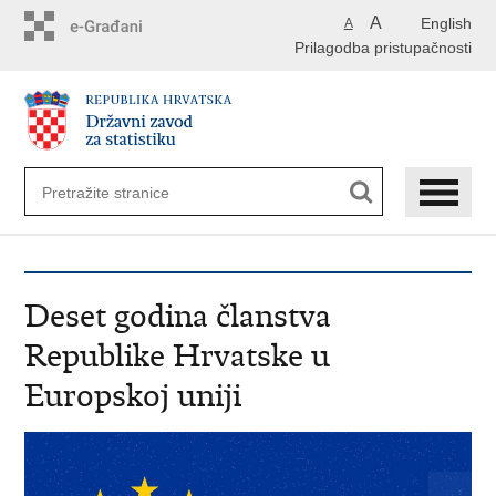
Preskoči
A
English
A
na
Prilagodba pristupačnosti
glavni
sadržaj
Deset godina članstva
Republike Hrvatske u
Europskoj uniji