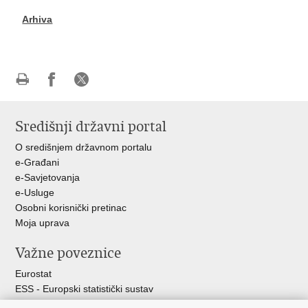
Arhiva
Ispiši
Podijeli
Podijeli
stranicu
na
na
Središnji državni portal
Facebooku
X-
u
O središnjem državnom portalu
e-Građani
e-Savjetovanja
e-Usluge
Osobni korisnički pretinac
Moja uprava
Važne poveznice
Eurostat
ESS - Europski statistički sustav
Svjetske statistike