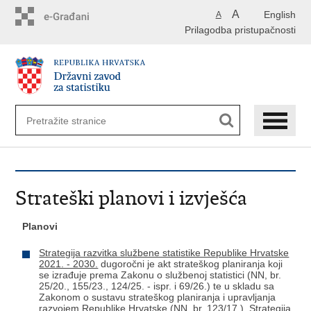
Preskoči
A
English
A
na
Prilagodba pristupačnosti
glavni
sadržaj
Strateški planovi i izvješća
Planovi
Strategija razvitka službene statistike Republike Hrvatske
2021. - 2030.
dugoročni je akt strateškog planiranja koji
se izrađuje prema Zakonu o službenoj statistici (NN, br.
25/20., 155/23., 124/25. - ispr. i 69/26.) te u skladu sa
Zakonom o sustavu strateškog planiranja i upravljanja
razvojem Republike Hrvatske (NN, br. 123/17.). Strategija