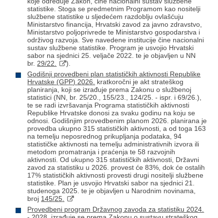
koje određuje Zakon, čine nacionalni sustav službene
statistike. Stoga se predmetnim Programom kao nositelji
službene statistike u sljedećem razdoblju ovlašćuju
Ministarstvo financija, Hrvatski zavod za javno zdravstvo,
Ministarstvo poljoprivrede te Ministarstvo gospodarstva i
održivog razvoja. Sve navedene institucije čine nacionalni
sustav službene statistike. Program je usvojio Hrvatski
sabor na sjednici 25. veljače 2022. te je objavljen u NN
br.
29/22.
).
Godišnji provedbeni plan statističkih aktivnosti Republike
Hrvatske (GPP)
2026
.
kratkoročni je akt strateškog
planiranja, koji se izrađuje prema Zakonu o službenoj
statistici
(NN, br. 25/20., 155/23., 124/25. - ispr. i 69/26.)
,
te se radi izvršavanja Programa statističkih aktivnosti
Republike Hrvatske donosi za svaku godinu na koju se
odnosi. Godišnjim provedbenim planom 2026
. planirana je
provedba ukupno
315
statističkih aktivnosti, a od toga
163
na temelju neposrednog prikupljanja podataka,
94
statističke aktivnosti na temelju administrativnih izvora ili
metodom promatranja i praćenja te
58
razvojnih
aktivnosti. Od ukupno
315
statističkih aktivnosti, Državni
zavod za statistiku u
2026
. provest će
83
%, dok će ostalih
17
% statističkih aktivnosti provesti drugi nositelji službene
statistike. Plan je usvojio Hrvatski sabor na sjednici
21
.
studenoga
2025
. te je objavljen u Narodnim novinama,
broj
145
/
25
.
Provedbeni program Državnog zavoda za statistiku 2024.
- 2028.
izrađuje se prema Zakonu o sustavu strateškog