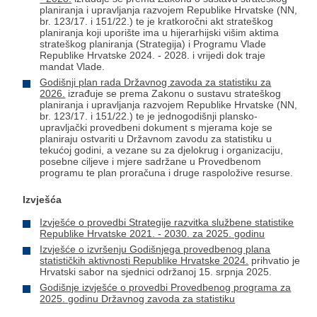
planiranja i upravljanja razvojem Republike Hrvatske (NN,
br. 123/17. i 151/22.) te je kratkoročni akt strateškog
planiranja koji uporište ima u hijerarhijski višim aktima
strateškog planiranja (Strategija) i Programu Vlade
Republike Hrvatske 2024. - 2028. i vrijedi dok traje
mandat Vlade.
Godišnji plan rada Državnog zavoda za statistiku za
2026.
izrađuje se prema Zakonu o sustavu strateškog
planiranja i upravljanja razvojem Republike Hrvatske (NN,
br. 123/17. i 151/22.) te je jednogodišnji plansko-
upravljački provedbeni dokument s mjerama koje se
planiraju ostvariti u Državnom zavodu za statistiku u
tekućoj godini, a vezane su za djelokrug i organizaciju,
posebne ciljeve i mjere sadržane u Provedbenom
programu te plan proračuna i druge raspoložive resurse.
Izvješća
Izvješće o provedbi Strategije razvitka službene statistike
Republike Hrvatske 2021. - 2030. za 2025. godinu
Izvješće o izvršenju Godišnjega provedbenog plana
statističkih aktivnosti Republike Hrvatske 2024.
prihvatio je
Hrvatski sabor na sjednici održanoj 15. srpnja 2025.
Godišnje izvješće o provedbi Provedbenog programa za
2025. godinu Državnog zavoda za statistiku