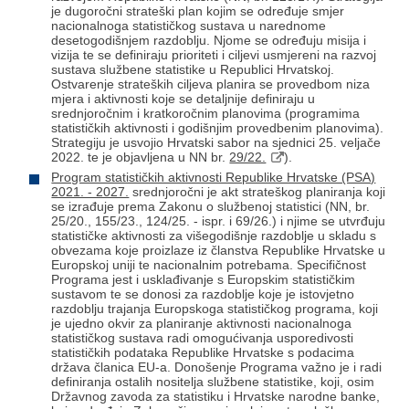
je dugoročni strateški plan kojim se određuje smjer
nacionalnoga statističkog sustava u narednome
desetogodišnjem razdoblju. Njome se određuju misija i
vizija te se definiraju prioriteti i ciljevi usmjereni na razvoj
sustava službene statistike u Republici Hrvatskoj.
Ostvarenje strateških ciljeva planira se provedbom niza
mjera i aktivnosti koje se detaljnije definiraju u
srednjoročnim i kratkoročnim planovima (programima
statističkih aktivnosti i godišnjim provedbenim planovima).
Strategiju je usvojio Hrvatski sabor na sjednici 25. veljače
2022. te je objavljena u NN br.
29/22.
).
Program statističkih aktivnosti Republike Hrvatske (PSA)
2021. - 2027.
srednjoročni je akt strateškog planiranja koji
se izrađuje prema Zakonu o službenoj statistici (NN, br.
25/20., 155/23., 124/25. - ispr. i 69/26.) i njime se utvrđuju
statističke aktivnosti za višegodišnje razdoblje u skladu s
obvezama koje proizlaze iz članstva Republike Hrvatske u
Europskoj uniji te nacionalnim potrebama. Specifičnost
Programa jest i usklađivanje s Europskim statističkim
sustavom te se donosi za razdoblje koje je istovjetno
razdoblju trajanja Europskoga statističkog programa, koji
je ujedno okvir za planiranje aktivnosti nacionalnoga
statističkog sustava radi omogućivanja usporedivosti
statističkih podataka Republike Hrvatske s podacima
država članica EU-a. Donošenje Programa važno je i radi
definiranja ostalih nositelja službene statistike, koji, osim
Državnog zavoda za statistiku i Hrvatske narodne banke,