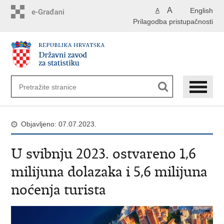
Preskoči
A
English
A
na
Prilagodba pristupačnosti
glavni
sadržaj
Objavljeno: 07.07.2023.
U svibnju 2023. ostvareno 1,6
milijuna dolazaka i 5,6 milijuna
noćenja turista