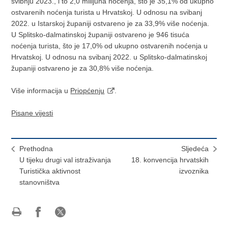
svibnju 2023., i to 2,0 milijuna noćenja, što je 35,1% od ukupno
ostvarenih noćenja turista u Hrvatskoj. U odnosu na svibanj
2022. u Istarskoj županiji ostvareno je za 33,9% više noćenja.
U Splitsko-dalmatinskoj županiji ostvareno je 946 tisuća
noćenja turista, što je 17,0% od ukupno ostvarenih noćenja u
Hrvatskoj. U odnosu na svibanj 2022. u Splitsko-dalmatinskoj
županiji ostvareno je za 30,8% više noćenja.
Više informacija u
Priopćenju
.
Pisane vijesti
Prethodna
Sljedeća
U tijeku drugi val istraživanja
18. konvencija hrvatskih
Turistička aktivnost
izvoznika
stanovništva
Ispiši
Podijeli
Podijeli