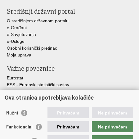
stranicu
na
na
Središnji državni portal
Facebooku
X-
u
O središnjem državnom portalu
e-Građani
e-Savjetovanja
e-Usluge
Osobni korisnički pretinac
Moja uprava
Važne poveznice
Eurostat
ESS - Europski statistički sustav
Svjetske statistike
Ova stranica upotrebljava kolačiće
Statistički savjet Republike Hrvatske
Statistički sustav Republike Hrvatske
Nužni
Prihvaćam
Ne prihvaćam
Hrvatski statistički sustav
Funkcionalni
Prihvaćam
Ne prihvaćam
Odbor za sustav službene statistike RH
Hrvatska narodna banka