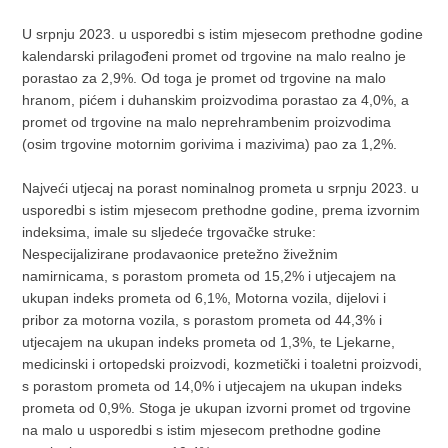
U srpnju 2023. u usporedbi s istim mjesecom prethodne godine
kalendarski prilagođeni promet od trgovine na malo realno je
porastao za 2,9%. Od toga je promet od trgovine na malo
hranom, pićem i duhanskim proizvodima porastao za 4,0%, a
promet od trgovine na malo neprehrambenim proizvodima
(osim trgovine motornim gorivima i mazivima) pao za 1,2%.
Najveći utjecaj na porast nominalnog prometa u srpnju 2023. u
usporedbi s istim mjesecom prethodne godine, prema izvornim
indeksima, imale su sljedeće trgovačke struke:
Nespecijalizirane prodavaonice pretežno živežnim
namirnicama, s porastom prometa od 15,2% i utjecajem na
ukupan indeks prometa od 6,1%, Motorna vozila, dijelovi i
pribor za motorna vozila, s porastom prometa od 44,3% i
utjecajem na ukupan indeks prometa od 1,3%, te Ljekarne,
medicinski i ortopedski proizvodi, kozmetički i toaletni proizvodi,
s porastom prometa od 14,0% i utjecajem na ukupan indeks
prometa od 0,9%. Stoga je ukupan izvorni promet od trgovine
na malo u usporedbi s istim mjesecom prethodne godine