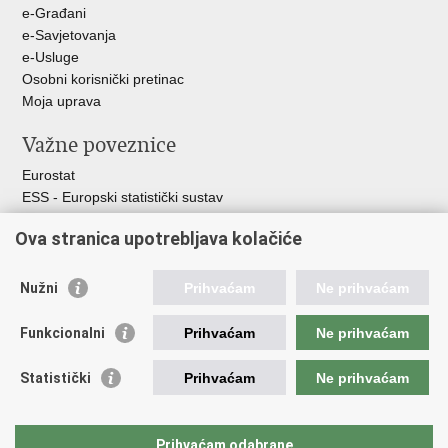
e-Građani
e-Savjetovanja
e-Usluge
Osobni korisnički pretinac
Moja uprava
Važne poveznice
Eurostat
ESS - Europski statistički sustav
Svjetske statistike
Ova stranica upotrebljava kolačiće
Statistički savjet Republike Hrvatske
Statistički sustav Republike Hrvatske
Nužni
Prihvaćam
Ne prihvaćam
Hrvatski statistički sustav
Funkcionalni
Prihvaćam
Ne prihvaćam
Odbor za sustav službene statistike RH
Hrvatska narodna banka
Statistički
Prihvaćam
Ne prihvaćam
Ministarstvo zaštite okoliša i zelene tranzicije
Hrvatski zavod za javno zdravstvo
Ministarstvo financija
Prihvaćam odabrane
Ministarstvo poljoprivrede, šumarstva i ribarstva