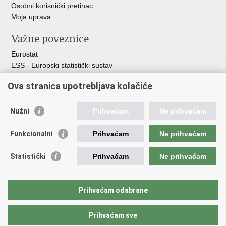
Osobni korisnički pretinac
Moja uprava
Važne poveznice
Eurostat
ESS - Europski statistički sustav
Svjetske statistike
Ova stranica upotrebljava kolačiće
Statistički savjet Republike Hrvatske
Statistički sustav Republike Hrvatske
Nužni
Prihvaćam
Ne prihvaćam
Hrvatski statistički sustav
Funkcionalni
Prihvaćam
Ne prihvaćam
Odbor za sustav službene statistike RH
Hrvatska narodna banka
Statistički
Prihvaćam
Ne prihvaćam
Ministarstvo zaštite okoliša i zelene tranzicije
Hrvatski zavod za javno zdravstvo
Ministarstvo financija
Prihvaćam odabrane
Ministarstvo poljoprivrede, šumarstva i ribarstva
Prihvaćam sve