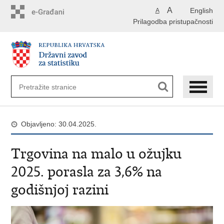
Preskoči
A
English
A
na
Prilagodba pristupačnosti
glavni
sadržaj
Objavljeno: 30.04.2025.
Trgovina na malo u ožujku
2025. porasla za 3,6% na
godišnjoj razini