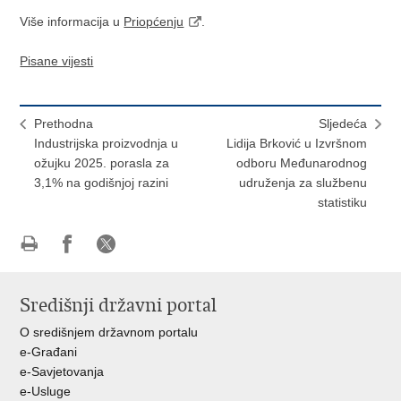
Više informacija u
Priopćenju
.
Pisane vijesti
Prethodna
Sljedeća
Industrijska proizvodnja u
Lidija Brković u Izvršnom
ožujku 2025. porasla za
odboru Međunarodnog
3,1% na godišnjoj razini
udruženja za službenu
statistiku
Ispiši
Podijeli
Podijeli
stranicu
na
na
Središnji državni portal
Facebooku
X-
u
O središnjem državnom portalu
e-Građani
e-Savjetovanja
e-Usluge