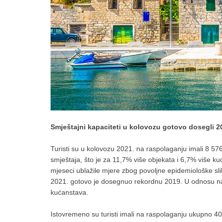
Smještajni kapaciteti u kolovo
zu gotovo dosegli 2
Turisti su u kolovozu 2021. na raspolaganju imali 8 576
smještaja, što je za 11,7% više objekata i 6,7% više k
mjeseci ublažile mjere zbog povoljne epidemiološke slik
2021. gotovo je dosegnuo rekordnu 2019. U odnosu na
kućanstava.
Istovremeno su turisti imali na raspolaganju ukupno 4