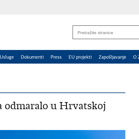
Usluge
Dokumenti
Press
EU projekti
Zapošljavanje
O 
ta odmaralo u Hrvatskoj