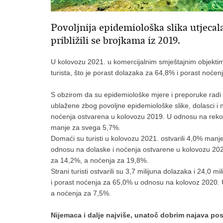
Povoljnija epidemiološka slika utjecala
približili se brojkama iz 2019.
U kolovozu 2021. u komercijalnim smještajnim objektima
turista, što je porast dolazaka za 64,8% i porast noće
S obzirom da su epidemiološke mjere i preporuke radi 
ublažene zbog povoljne epidemiološke slike, dolasci i n
noćenja ostvarena u kolovozu 2019. U odnosu na rekor
manje za svega 5,7%.
Domaći su turisti u kolovozu 2021. ostvarili 4,0% manje
odnosu na dolaske i noćenja ostvarene u kolovozu 202
za 14,2%, a noćenja za 19,8%.
Strani turisti ostvarili su 3,7 milijuna dolazaka i 24,0
i porast noćenja za 65,0% u odnosu na kolovoz 2020. U
a noćenja za 7,5%.
Nijemaca i dalje najviše, unatoč dobrim najava posu