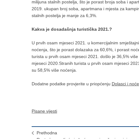
milijuna stalnih postelja, što je porast broja soba i
2019. ukupan broj soba, apartmana i mjesta za kampiran
stalnih postelja je manje za 6,3%.
Kakva je dosadašnja turistička 2021.?
U prvih osam mjeseci 2021. u komercijalnim smještajnim
noćenja, što je porast dolazaka za 60,6%, i porast no
turista u prvih osam mjeseci 2021. došlo je 36,5% više
mjeseci 2020.Stranih turista u prvih osam mjeseci 2021.
su 58,5% više noćenja.
Dodatne podatke provjerite u priopćenju
Dolasci i noć
Pisane vijesti
Prethodna