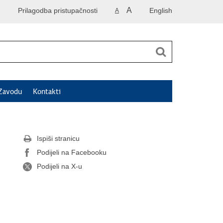
A
Prilagodba pristupačnosti
English
A
Zavodu
Kontakti
Ispiši stranicu
Podijeli na Facebooku
Podijeli na X-u