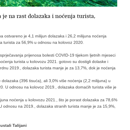
 je na rast dolazaka i noćenja turista,
 ostvareno je 4,1 milijun dolazaka i 26,2 milijuna noćenja
nja turista za 56,9% u odnosu na kolovoz 2020.
sprječavanja prijenosa bolesti COVID-19 tijekom ljetnih mjeseci
oćenja turista u kolovozu 2021. gotovo su dostigli dolaske i
dnu 2019., dolazaka turista manje je za 13,7%, dok je noćenja
 dolazaka (396 tisuća), ali 3,0% više noćenja (2,2 milijuna) u
0. U odnosu na kolovoz 2019., dolazaka domaćih turista više je
 milijuna noćenja u kolovozu 2021., što je porast dolazaka za 78,6%
 odnosu na 2019., dolazaka stranih turista manje je za 15,9%,
stali Talijani