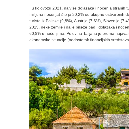
I u kolovozu 2021. najviše dolazaka i noćenja stranih tur
milijuna noćenja) što je 30,2% od ukupno ostvarenih d
turista iz Poljske (9,8%), Austrije (7,6%), Slovenije 
2019. neke zemlje i dalje bilježe pad i dolazaka i noćenj
60,9% u noćenjima. Polovina Talijana je prema najavama 
ekonomske situacije (nedostatak financijskih sredstava