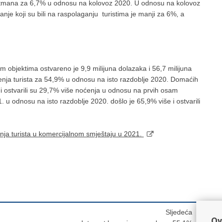
 apartmana za 6,7% u odnosu na kolovoz 2020. U odnosu na kolovoz
je koji su bili na raspolaganju turistima je manji za 6%, a
 objektima ostvareno je 9,9 milijuna dolazaka i 56,7 milijuna
ćenja turista za 54,9% u odnosu na isto razdoblje 2020. Domaćih
 i ostvarili su 29,7% više noćenja u odnosu na prvih osam
 u odnosu na isto razdoblje 2020. došlo je 65,9% više i ostvarili
enja turista u komercijalnom smještaju u 2021.
Sljedeća
Ov