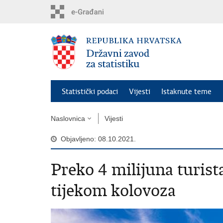
Preskoči
na
glavni
sadržaj
Statistički podaci
Vijesti
Istaknute teme
Naslovnica
Vijesti
Objavljeno: 08.10.2021.
Preko 4 milijuna turis
tijekom kolovoza