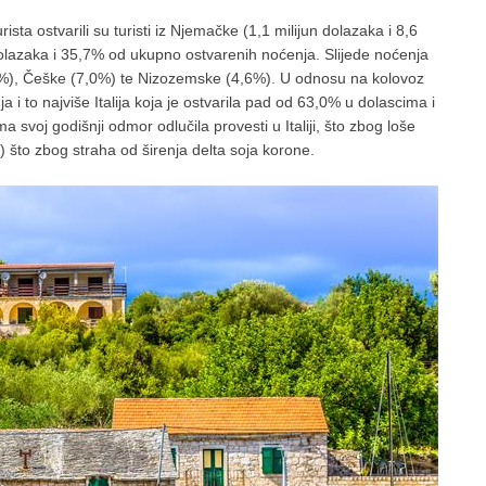
ista ostvarili su turisti iz Njemačke (1,1 milijun dolazaka i 8,6
olazaka i 35,7% od ukupno ostvarenih noćenja. Slijede noćenja
(7,4%), Češke (7,0%) te Nizozemske (4,6%). U odnosu na kolovoz
a i to najviše Italija koja je ostvarila pad od 63,0% u dolascima i
svoj godišnji odmor odlučila provesti u Italiji, što zbog loše
) što zbog straha od širenja delta soja korone.