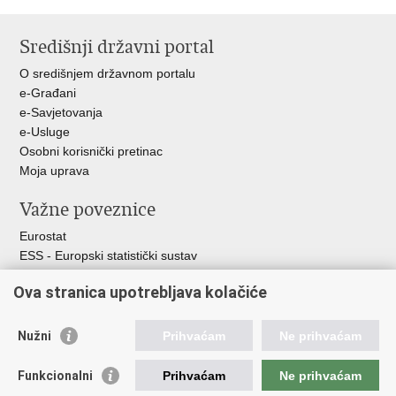
Ispiši
Podijeli
Podijeli
stranicu
na
na
Središnji državni portal
Facebooku
X-
u
O središnjem državnom portalu
e-Građani
e-Savjetovanja
e-Usluge
Osobni korisnički pretinac
Moja uprava
Važne poveznice
Eurostat
ESS - Europski statistički sustav
Svjetske statistike
Ova stranica upotrebljava kolačiće
Statistički savjet Republike Hrvatske
Statistički sustav Republike Hrvatske
Nužni
Prihvaćam
Ne prihvaćam
Hrvatski statistički sustav
Funkcionalni
Prihvaćam
Ne prihvaćam
Odbor za sustav službene statistike RH