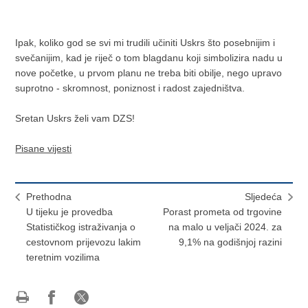
Ipak, koliko god se svi mi trudili učiniti Uskrs što posebnijim i
svečanijim, kad je riječ o tom blagdanu koji simbolizira nadu u
nove početke, u prvom planu ne treba biti obilje, nego upravo
suprotno - skromnost, poniznost i radost zajedništva.
Sretan Uskrs želi vam DZS!
Pisane vijesti
Prethodna
Sljedeća
U tijeku je provedba
Porast prometa od trgovine
Statističkog istraživanja o
na malo u veljači 2024. za
cestovnom prijevozu lakim
9,1% na godišnjoj razini
teretnim vozilima