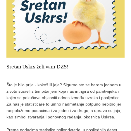
Sretan Uskrs želi vam DZS!
Što je bilo prije - kokoš ili jaje? Sigurno ste se barem jednom u
životu susreli s tim pitanjem koje nas intrigira od pamtivijeka i
kojim se pokušava objasniti odnos između uzroka i posljedice.
Za nas je statističare to umno nadmetanje potpuno nebitno jer
raspolažemo podacima i za jedno i za drugo, a upravo su jaja,
kao simbol stvaranja i ponovnog rađanja, okosnica Uskrsa.
Prema podacima statistike poljoprivrede, u posljednjih deset