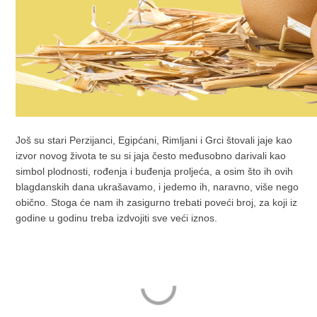
Još su stari Perzijanci, Egipćani, Rimljani i Grci štovali jaje kao
izvor novog života te su si jaja često međusobno darivali kao
simbol plodnosti, rođenja i buđenja proljeća, a osim što ih ovih
blagdanskih dana ukrašavamo, i jedemo ih, naravno, više nego
obično. Stoga će nam ih zasigurno trebati poveći broj, za koji iz
godine u godinu treba izdvojiti sve veći iznos.