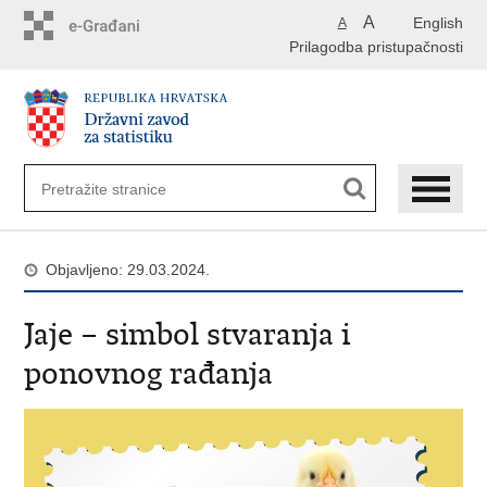
Preskoči
A
English
A
na
Prilagodba pristupačnosti
glavni
sadržaj
Objavljeno: 29.03.2024.
Jaje – simbol stvaranja i
ponovnog rađanja