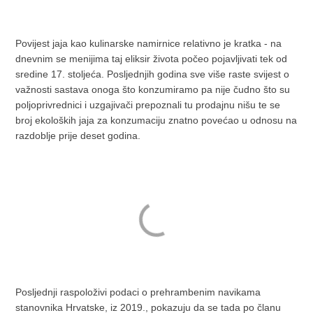
Povijest jaja kao kulinarske namirnice relativno je kratka - na
dnevnim se menijima taj eliksir života počeo pojavljivati tek od
sredine 17. stoljeća. Posljednjih godina sve više raste svijest o
važnosti sastava onoga što konzumiramo pa nije čudno što su
poljoprivrednici i uzgajivači prepoznali tu prodajnu nišu te se
broj ekoloških jaja za konzumaciju znatno povećao u odnosu na
razdoblje prije deset godina.
Posljednji raspoloživi podaci o prehrambenim navikama
stanovnika Hrvatske, iz 2019., pokazuju da se tada po članu