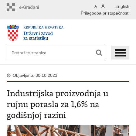
Preskoči
A
English
A
na
Prilagodba pristupačnosti
glavni
sadržaj
Objavljeno: 30.10.2023.
Industrijska proizvodnja u
rujnu porasla za 1,6% na
godišnjoj razini