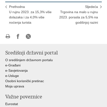
Prethodna
Sljedeća
U rujnu 2023. za 15,3% više
Trgovina na malo u rujnu
dolazaka i za 4,0% više
2023. porasla za 5,5% na
noćenja turista
godišnjoj razini
Ispiši
Podijeli
Podijeli
stranicu
na
na
Središnji državni portal
Facebooku
X-
u
O središnjem državnom portalu
e-Građani
e-Savjetovanja
e-Usluge
Osobni korisnički pretinac
Moja uprava
Važne poveznice
Eurostat