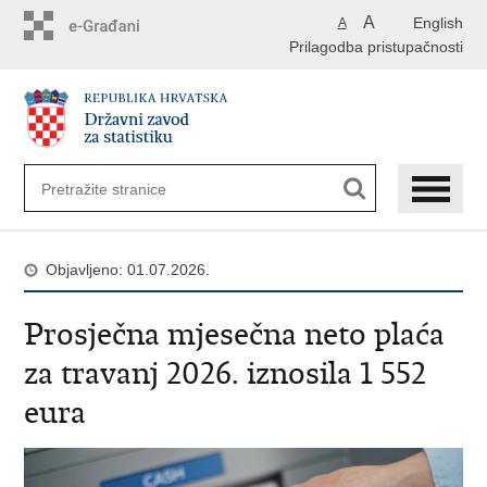
Preskoči
A
English
A
na
Prilagodba pristupačnosti
glavni
sadržaj
Objavljeno: 01.07.2026.
Prosječna mjesečna neto plaća
za travanj 2026. iznosila 1 552
eura