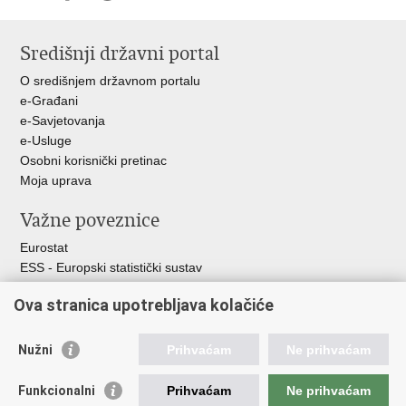
Ispiši
Podijeli
Podijeli
stranicu
na
na
Središnji državni portal
Facebooku
X-
u
O središnjem državnom portalu
e-Građani
e-Savjetovanja
e-Usluge
Osobni korisnički pretinac
Moja uprava
Važne poveznice
Eurostat
ESS - Europski statistički sustav
Svjetske statistike
Ova stranica upotrebljava kolačiće
Statistički savjet Republike Hrvatske
Statistički sustav Republike Hrvatske
Nužni
Prihvaćam
Ne prihvaćam
Hrvatski statistički sustav
Funkcionalni
Prihvaćam
Ne prihvaćam
Odbor za sustav službene statistike RH