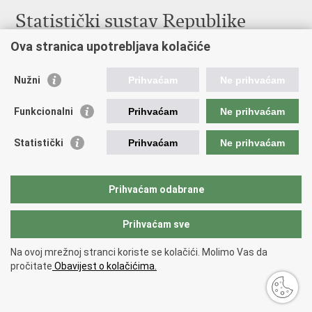
Statistički sustav Republike
Hrvatske
Ova stranica upotrebljava kolačiće
Hrvatski statistički sustav
Nužni
Prihvaćam
Ne prihvaćam
Odbor za sustav službene statistike RH
Hrvatska narodna banka
Funkcionalni
Prihvaćam
Ne prihvaćam
Ministarstvo zaštite okoliša i zelene tranzicije
Statistički
Prihvaćam
Ne prihvaćam
Hrvatski zavod za javno zdravstvo
Ministarstvo financija
Ministarstvo poljoprivrede, šumarstva i ribarstva
Prihvaćam odabrane
Prihvaćam sve
Povratak na vrh
Na ovoj mrežnoj stranci koriste se kolačići. Molimo Vas da
Copyright © 2026 Državni zavod za statistiku.
Uvjeti korištenja
.
pročitate
Obavijest o kolačićima.
Izjava o pristupacnosti
.