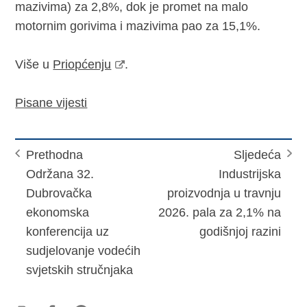
mazivima) za 2,8%, dok je promet na malo
motornim gorivima i mazivima pao za 15,1%.
Više u
Priopćenju
.
Pisane vijesti
Prethodna
Sljedeća
Održana 32.
Industrijska
Dubrovačka
proizvodnja u travnju
ekonomska
2026. pala za 2,1% na
konferencija uz
godišnjoj razini
sudjelovanje vodećih
svjetskih stručnjaka