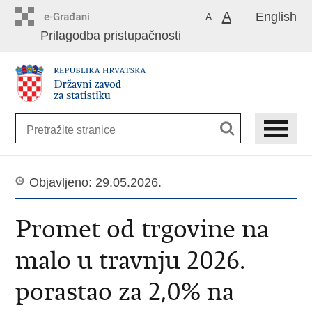
Preskoči
A
English
A
na
Prilagodba pristupačnosti
glavni
sadržaj
Objavljeno: 29.05.2026.
Promet od trgovine na
malo u travnju 2026.
porastao za 2,0% na