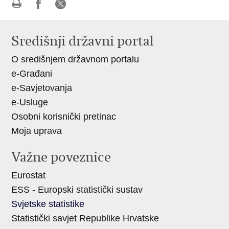
Ispiši
Podijeli
Podijeli
stranicu
na
na
Središnji državni portal
Facebooku
X-
O središnjem državnom portalu
u
e-Građani
e-Savjetovanja
e-Usluge
Osobni korisnički pretinac
Moja uprava
Važne poveznice
Eurostat
ESS - Europski statistički sustav
Svjetske statistike
Statistički savjet Republike Hrvatske