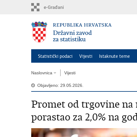
Preskoči
na
glavni
sadržaj
Statistički podaci
Vijesti
Istaknute teme
Naslovnica
Vijesti
Objavljeno: 29.05.2026.
Promet od trgovine na 
porastao za 2,0% na god