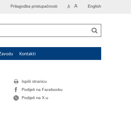
A
Prilagodba pristupačnosti
English
A
Zavodu
Kontakti
Ispiši stranicu
Podijeli na Facebooku
Podijeli na X-u