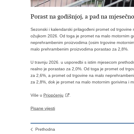
Porast na godišnjoj, a pad na mjesečno
Sezonski i kalendarski prilagođeni promet od trgovine 
ožujkom 2026. Od toga je promet na malo motornim go
neprehrambenim proizvodima (osim trgovine motornim 
malo prehrambenim proizvodima porastao za 2,8%.
U travnju 2026. u usporedbi s istim mjesecom prethod
realno je porastao za 2,0%. Od toga je promet od trg
za 2,6%, a promet od trgovine na malo neprehrambeni
za 2,8%, dok je promet na malo motornim gorivima i 
Više u
Priopćenju
.
Pisane vijesti
Prethodna