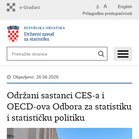
Preskoči
A
English
A
na
Prilagodba pristupačnosti
glavni
sadržaj
Objavljeno: 26.06.2026.
Održani sastanci CES-a i
OECD-ova Odbora za statistiku
i statističku politiku