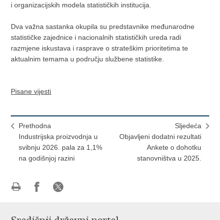
i organizacijskih modela statističkih institucija.
Dva važna sastanka okupila su predstavnike međunarodne
statističke zajednice i nacionalnih statističkih ureda radi
razmjene iskustava i rasprave o strateškim prioritetima te
aktualnim temama u području službene statistike.
Pisane vijesti
Prethodna
Sljedeća
Industrijska proizvodnja u
Objavljeni dodatni rezultati
svibnju 2026. pala za 1,1%
Ankete o dohotku
na godišnjoj razini
stanovništva u 2025.
Ispiši
Podijeli
Podijeli
stranicu
na
na
Facebooku
X-