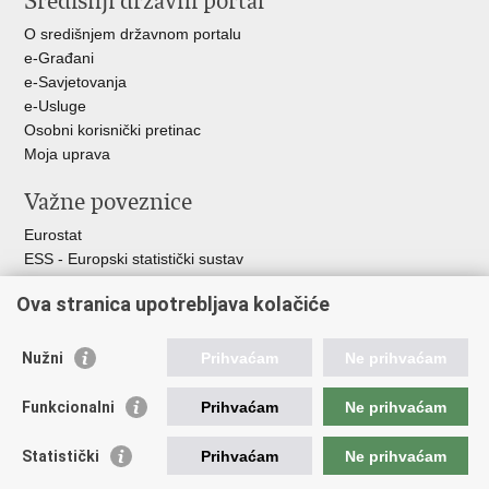
Središnji državni portal
u
O središnjem državnom portalu
e-Građani
e-Savjetovanja
e-Usluge
Osobni korisnički pretinac
Moja uprava
Važne poveznice
Eurostat
ESS - Europski statistički sustav
Svjetske statistike
Ova stranica upotrebljava kolačiće
Statistički savjet Republike Hrvatske
Statistički sustav Republike Hrvatske
Nužni
Prihvaćam
Ne prihvaćam
Hrvatski statistički sustav
Funkcionalni
Prihvaćam
Ne prihvaćam
Odbor za sustav službene statistike RH
Hrvatska narodna banka
Statistički
Prihvaćam
Ne prihvaćam
Ministarstvo zaštite okoliša i zelene tranzicije
Hrvatski zavod za javno zdravstvo