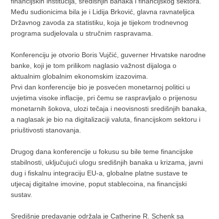
financijskih institucija, središnjih banaka i financijskog sektora.
Među sudionicima bila je i Lidija Brković, glavna ravnateljica
Državnog zavoda za statistiku, koja je tijekom trodnevnog
programa sudjelovala u stručnim raspravama.
Konferenciju je otvorio Boris Vujčić, guverner Hrvatske narodne
banke, koji je tom prilikom naglasio važnost dijaloga o
aktualnim globalnim ekonomskim izazovima.
Prvi dan konferencije bio je posvećen monetarnoj politici u
uvjetima visoke inflacije, pri čemu se raspravljalo o prijenosu
monetarnih šokova, ulozi tečaja i neovisnosti središnjih banaka,
a naglasak je bio na digitalizaciji valuta, financijskom sektoru i
priuštivosti stanovanja.
Drugog dana konferencije u fokusu su bile teme financijske
stabilnosti, uključujući ulogu središnjih banaka u krizama, javni
dug i fiskalnu integraciju EU-a, globalne platne sustave te
utjecaj digitalne imovine, poput stablecoina, na financijski
sustav.
Središnje predavanje održala je Catherine R. Schenk sa