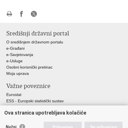
Ispiši
Podijeli
Podijeli
stranicu
na
na
Središnji državni portal
Facebooku
X-
u
O središnjem državnom portalu
e-Građani
e-Savjetovanja
e-Usluge
Osobni korisnički pretinac
Moja uprava
Važne poveznice
Eurostat
ESS - Europski statistički sustav
Svjetske statistike
Ova stranica upotrebljava kolačiće
Statistički savjet Republike Hrvatske
Statistički sustav Republike Hrvatske
Nužni
Prihvaćam
Ne prihvaćam