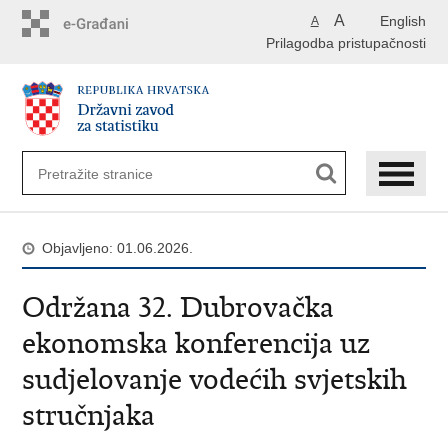
Preskoči
A
English
A
na
Prilagodba pristupačnosti
glavni
sadržaj
Objavljeno: 01.06.2026.
Održana 32. Dubrovačka
ekonomska konferencija uz
sudjelovanje vodećih svjetskih
stručnjaka