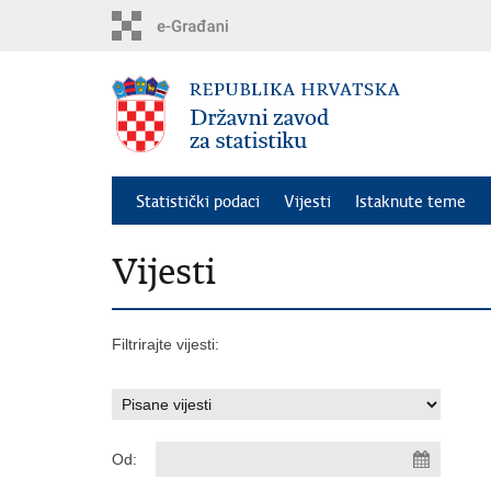
Preskoči
na
glavni
sadržaj
Statistički podaci
Vijesti
Istaknute teme
Vijesti
Filtrirajte vijesti:
Od: