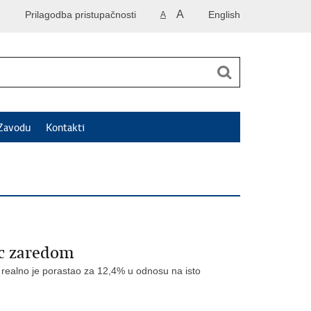
A
Prilagodba pristupačnosti
English
A
Zavodu
Kontakti
ec zaredom
 realno je porastao za 12,4% u odnosu na isto