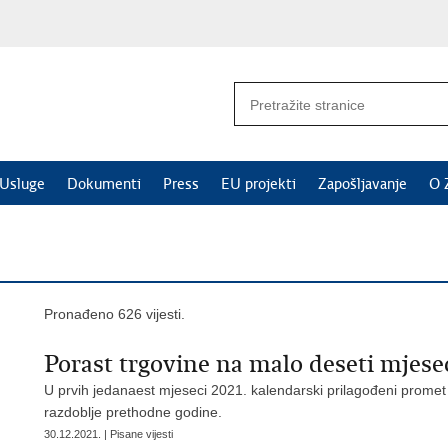
Usluge
Dokumenti
Press
EU projekti
Zapošljavanje
O 
Pronađeno 626 vijesti.
Porast trgovine na malo deseti mjes
U prvih jedanaest mjeseci 2021. kalendarski prilagođeni promet
razdoblje prethodne godine.
30.12.2021. | Pisane vijesti