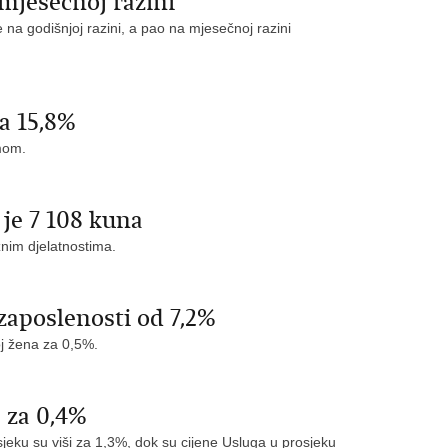
mjesečnoj razini
 na godišnjoj razini, a pao na mjesečnoj razini
a 15,8%
zmom.
 je 7 108 kuna
žnim djelatnostima.
ezaposlenosti od 7,2%
oj žena za 0,5%.
 za 0,4%
jeku su viši za 1,3%, dok su cijene Usluga u prosjeku