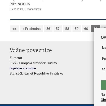
niže za 0,1%.
17.11.2021. | Pisane vijesti
««
« Prethodna
56
57
58
59
60
61
6
Ov
Nu
Važne poveznice
St
H
Eurostat
Fu
ESS - Europski statistički sustav
Hrv
Svjetske statistike
St
Odb
Statistički savjet Republike Hrvatske
Hrv
Min
Hrv
Min
Na 
Min
Oba