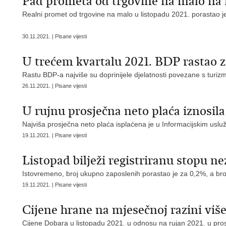
Pad prometa od trgovine na malo na 
Realni promet od trgovine na malo u listopadu 2021. porastao je
30.11.2021. | Pisane vijesti
U trećem kvartalu 2021. BDP rastao z
Rastu BDP-a najviše su doprinijele djelatnosti povezane s turi
26.11.2021. | Pisane vijesti
U rujnu prosječna neto plaća iznosila
Najviša prosječna neto plaća isplaćena je u Informacijskim uslu
19.11.2021. | Pisane vijesti
Listopad bilježi registriranu stopu n
Istovremeno, broj ukupno zaposlenih porastao je za 0,2%, a br
19.11.2021. | Pisane vijesti
Cijene hrane na mjesečnoj razini više
Cijene Dobara u listopadu 2021. u odnosu na rujan 2021. u pros