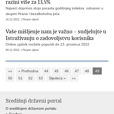
razini više za 13,5%
Najveći doprinos stopi porasta godišnjeg indeksa ostvaren u
skupini Hrana i bezalkoholna pića
16.12.2022. | Pisane vijesti
Vaše mišljenje nam je važno – sudjelujte u
Istraživanju o zadovoljstvu korisnika
Online upitnik možete popuniti do 23. prosinca 2022.
09.12.2022. | Pisane vijesti
««
« Prethodna
44
45
46
47
48
49
50
51
52
53
Sljedeća »
»»
Središnji državni portal
O središnjem državnom portalu