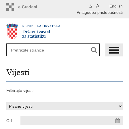
Preskoči
A
English
A
na
Prilagodba pristupačnosti
glavni
sadržaj
Vijesti
Filtrirajte vijesti:
Od: