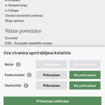
e-Građani
e-Savjetovanja
e-Usluge
Osobni korisnički pretinac
Moja uprava
Važne poveznice
Eurostat
ESS - Europski statistički sustav
Svjetske statistike
Ova stranica upotrebljava kolačiće
Statistički savjet Republike Hrvatske
Statistički sustav Republike Hrvatske
Nužni
Prihvaćam
Ne prihvaćam
Hrvatski statistički sustav
Funkcionalni
Prihvaćam
Ne prihvaćam
Odbor za sustav službene statistike RH
Hrvatska narodna banka
Statistički
Prihvaćam
Ne prihvaćam
Ministarstvo zaštite okoliša i zelene tranzicije
Hrvatski zavod za javno zdravstvo
Ministarstvo financija
Prihvaćam odabrane
Ministarstvo poljoprivrede, šumarstva i ribarstva