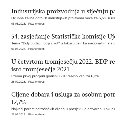
Industrijska proizvodnja u siječnju pa
Ukupne zalihe gotovih industrijskih proizvoda veće za 5,5% u u
06.03.2023. | Pisane vijesti
54. zasjedanje Statističke komisije U
Tema ''Bolji podaci, bolji život'' u fokusu čelnika nacionalnih stat
01.03.2023. | Pisane vijesti
U četvrtom tromjesečju 2022. BDP re
isto tromjesečje 2021.
Prema prvoj procjeni godišnji BDP realno veći za 6,3%
28.02.2023. | Pisane vijesti
Cijene dobara i usluga za osobnu potr
12,7%
Najveći porast potrošačkih cijena u prosjeku je ostvaren u skupin
23.02.2023. | Pisane vijesti