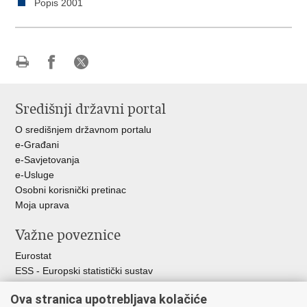
Popis 2001
Ispiši
Podijeli
Podijeli
stranicu
na
na
Središnji državni portal
Facebooku
X-
u
O središnjem državnom portalu
e-Građani
e-Savjetovanja
e-Usluge
Osobni korisnički pretinac
Moja uprava
Važne poveznice
Eurostat
ESS - Europski statistički sustav
Svjetske statistike
Ova stranica upotrebljava kolačiće
Statistički savjet Republike Hrvatske