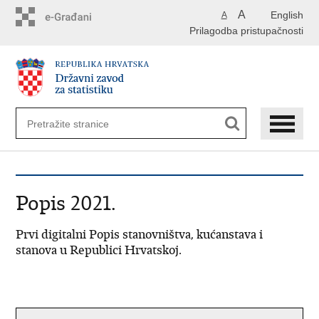
Preskoči
A
English
A
na
Prilagodba pristupačnosti
glavni
sadržaj
Popis 2021.
Prvi digitalni Popis stanovništva, kućanstava i
stanova u Republici Hrvatskoj.