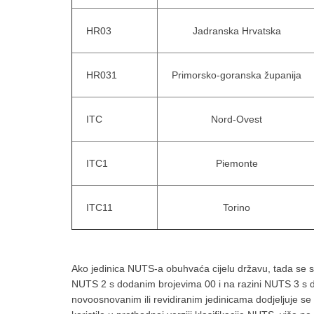
HR03
Jadranska Hrvatska
HR031
Primorsko-goranska županija
ITC
Nord-Ovest
ITC1
Piemonte
ITC11
Torino
Ako jedinica NUTS-a obuhvaća cijelu državu, tada se s
NUTS 2 s dodanim brojevima 00 i na razini NUTS 3 s d
novoosnovanim ili revidiranim jedinicama dodjeljuje se