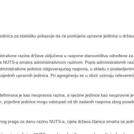
edinica za statistiku pokazuje da će postojeće upravne jedinice u državama
istrativne razine države uključena u raspone stanovništva određene za
a NUTS-a smatra administrativnom razinom. Popis administrativnih ra
ministrativne jedinice odgovarajućeg raspona, u skladu s postavljenim 
jednih upravnih jedinica. Pri agregiranju se u obzir uzimaju relevantni
finirana je kao neupravna razina, a njezine jedinice kao neupravne jed
 pojedine jedinice mogu odstupati od tih zadanih raspona zbog posebn
alnog praga za danu razinu NUTS-a, cijela država članica smatra se je