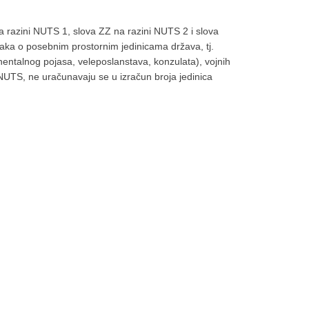
a razini NUTS 1, slova ZZ na razini NUTS 2 i slova
taka o posebnim prostornim jedinicama država, tj.
tinentalnog pojasa, veleposlanstava, konzulata), vojnih
 NUTS, ne uračunavaju se u izračun broja jedinica