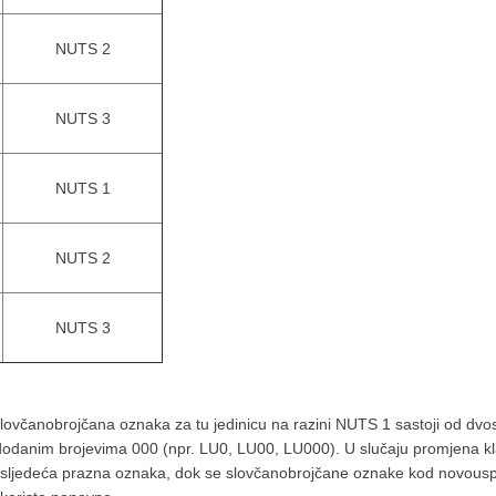
NUTS 2
NUTS 3
NUTS 1
NUTS 2
NUTS 3
lovčanobrojčana oznaka za tu jedinicu na razini NUTS 1 sastoji od dv
odanim brojevima 000 (npr. LU0, LU00, LU000). U slučaju promjena kla
 sljedeća prazna oznaka, dok se slovčanobrojčane oznake kod novouspost