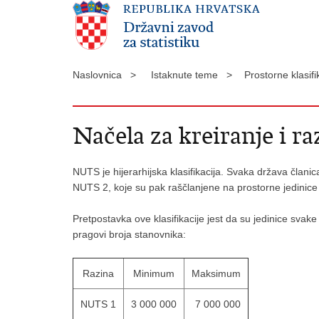
Naslovnica >
Istaknute teme >
Prostorne klasifi
Načela za kreiranje i r
NUTS je hijerarhijska klasifikacija. Svaka država člani
NUTS 2, koje su pak raščlanjene na prostorne jedinic
Pretpostavka ove klasifikacije jest da su jedinice sva
pragovi broja stanovnika:
Razina
Minimum
Maksimum
NUTS 1
3 000 000
7 000 000