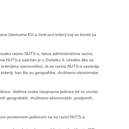
 članicama EU-a činiti prvi kriterij koji se koristi za
 svaku razinu NUTS-a, takva administrativna razina
zina NUTS-a sadržan je u Dodatku II. Uredbe.Ako za
kriterijima stanovništva, ta se razina NUTS-a sastavlja
 kriteriji, kao što su geografske, društveno-ekonomske,
inice. Veličina svake neupravne jedinice bit će unutar
ih geografskih, društveno-ekonomskih, povijesnih,
dnom prostornom jedinicom na toj razini NUTS-a.