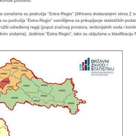
e koriste ponovno.
a označena su područja ‘’Extra-Regio” (šifrirana dodavanjem slova Z n
su područja ”Extra-Regio” osmišljena za prikupljanje statističkih poda
užiti određenoj regiji (poput zračnog prostora, teritorijalnih voda i kon
odnim vodama). Jedinice “Extra-Regio”, iako su uključene u klasifikaciju