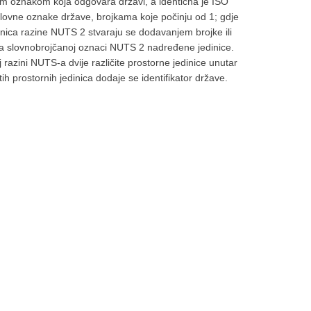
om oznakom koja odgovara državi, a identična je ISO
ovne oznake države, brojkama koje počinju od 1; gdje
dinica razine NUTS 2 stvaraju se dodavanjem brojke ili
va slovnobrojčanoj oznaci NUTS 2 nadređene jedinice.
 razini NUTS-a dvije različite prostorne jedinice unutar
tih prostornih jedinica dodaje se identifikator države.