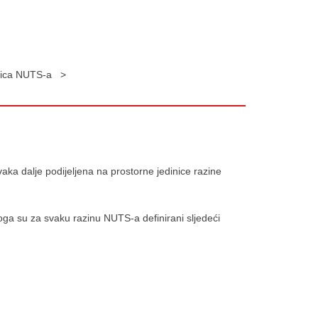
dinica NUTS-a >
vaka dalje podijeljena na prostorne jedinice razine
toga su za svaku razinu NUTS-a definirani sljedeći