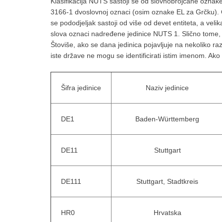
Klasifikacija NUTS sastoji se od slovnobrojčane ozna
3166-1 dvoslovnoj oznaci (osim oznake EL za Grčku). 
se pododjeljak sastoji od više od devet entiteta, a ve
slova oznaci nadređene jedinice NUTS 1. Slično tome,
Štoviše, ako se dana jedinica pojavljuje na nekoliko ra
iste države ne mogu se identificirati istim imenom. Ako d
Šifra jedinice
Naziv jedinice
DE1
Baden-Württemberg
DE11
Stuttgart
DE111
Stuttgart, Stadtkreis
HR0
Hrvatska