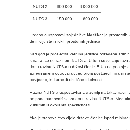
NUTS 2
800 000
3 000 000
NUTS 3
150 000
800 000
Uredba o uspostavi zajedničke klasifikacije prostornih j
definiciju statističkih prostornih jedinica.
Kad god je prosječna veličina jedinice određene admin
smatrat će se razinom NUTS-a. U tom se slučaju razin
danu razinu NUTS-a u državi članici EU-a ne postoje ad
agregiranjem odgovarajućeg broja postojećih manjih sus
povijesne, kulturne ili okolišne okolnosti.
Razina NUTS-a uspostavljena u zemlji na takav način de
raspona stanovništva za danu razinu NUTS-a. Međutim,
kulturnih ili okolišnih specifičnosti.
Ako je stanovništvo cijele države članice ispod minim