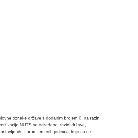
oslovne oznake države s dodanim brojem 0, na razini
sifikacije NUTS na određenoj razini države,
avljenih ili promijenjenih jedinica, koje su se