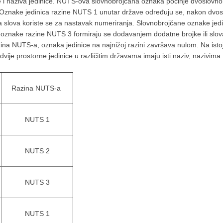
ke i naziva jedinice. NUTS-ova slovnobrojčana oznaka počinje dvoslovn
Oznake jedinica razine NUTS 1 unutar države određuju se, nakon dvosl
lika slova koriste se za nastavak numeriranja. Slovnobrojčane oznake je
 oznake razine NUTS 3 formiraju se dodavanjem dodatne brojke ili slo
zina NUTS-a, oznaka jedinice na najnižoj razini završava nulom. Na istoj
vije prostorne jedinice u različitim državama imaju isti naziv, nazivima 
Razina NUTS-a
NUTS 1
NUTS 2
NUTS 3
NUTS 1