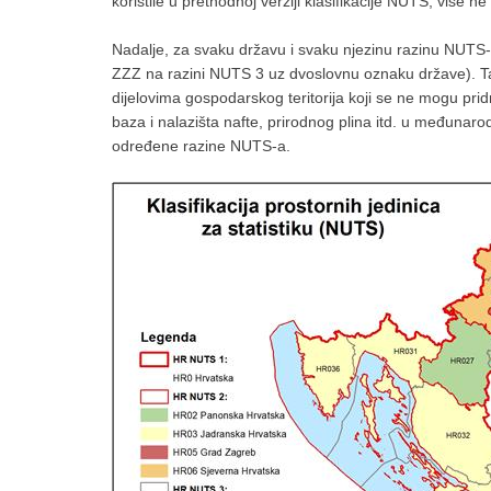
koristile u prethodnoj verziji klasifikacije NUTS, više n
Nadalje, za svaku državu i svaku njezinu razinu NUTS-
ZZZ na razini NUTS 3 uz dvoslovnu oznaku države). Ta 
dijelovima gospodarskog teritorija koji se ne mogu pridr
baza i nalazišta nafte, prirodnog plina itd. u međunar
određene razine NUTS-a.