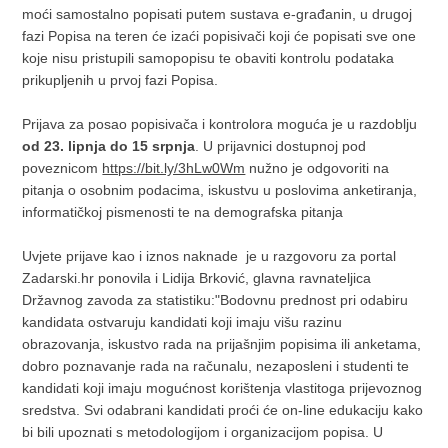
moći samostalno popisati putem sustava e-građanin, u drugoj
fazi Popisa na teren će izaći popisivači koji će popisati sve one
koje nisu pristupili samopopisu te obaviti kontrolu podataka
prikupljenih u prvoj fazi Popisa.
Prijava za posao popisivača i kontrolora moguća je u razdoblju
od 23. lipnja do 15 srpnja
. U prijavnici dostupnoj pod
poveznicom
https://bit.ly/3hLw0Wm
nužno je odgovoriti na
pitanja o osobnim podacima, iskustvu u poslovima anketiranja,
informatičkoj pismenosti te na demografska pitanja
Uvjete prijave kao i iznos naknade je u razgovoru za portal
Zadarski.hr ponovila i Lidija Brković, glavna ravnateljica
Državnog zavoda za statistiku:"Bodovnu prednost pri odabiru
kandidata ostvaruju kandidati koji imaju višu razinu
obrazovanja, iskustvo rada na prijašnjim popisima ili anketama,
dobro poznavanje rada na računalu, nezaposleni i studenti te
kandidati koji imaju mogućnost korištenja vlastitoga prijevoznog
sredstva. Svi odabrani kandidati proći će on-line edukaciju kako
bi bili upoznati s metodologijom i organizacijom popisa. U