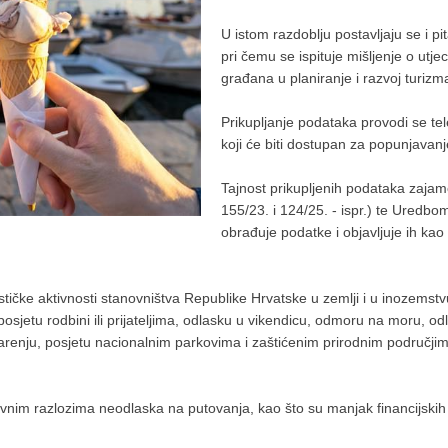
U istom razdoblju postavljaju se i p
pri čemu se ispituje mišljenje o utje
građana u planiranje i razvoj turizm
Prikupljanje podataka provodi se t
koji će biti dostupan za popunjavan
Tajnost prikupljenih podataka zajamč
155/23. i 124/25. - ispr.) te Uredbo
obrađuje podatke i objavljuje ih ka
ističke aktivnosti stanovništva Republike Hrvatske u zemlji i u inozemst
 posjetu rodbini ili prijateljima, odlasku u vikendicu, odmoru na moru, od
inarenju, posjetu nacionalnim parkovima i zaštićenim prirodnim područji
vnim razlozima neodlaska na putovanja, kao što su manjak financijskih sr