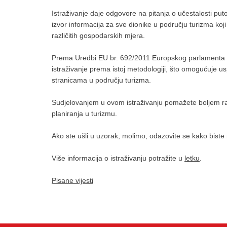
Istraživanje daje odgovore na pitanja o učestalosti put
izvor informacija za sve dionike u području turizma k
različitih gospodarskih mjera.
Prema Uredbi EU br. 692/2011 Europskog parlamenta i V
istraživanje prema istoj metodologiji, što omogućuje
stranicama u području turizma.
Sudjelovanjem u ovom istraživanju pomažete boljem razum
planiranja u turizmu.
Ako ste ušli u uzorak, molimo, odazovite se kako biste 
Više informacija o istraživanju potražite u
letku
.
Pisane vijesti