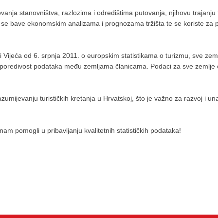
ovanja stanovništva, razlozima i odredištima putovanja, njihovu trajanju
oji se bave ekonomskim analizama i prognozama tržišta te se koriste z
ijeća od 6. srpnja 2011. o europskim statistikama o turizmu, sve zeml
 usporedivost podataka među zemljama članicama. Podaci za sve zemlje
ijevanju turističkih kretanja u Hrvatskoj, što je važno za razvoj i unap
nam pomogli u pribavljanju kvalitetnih statističkih podataka!