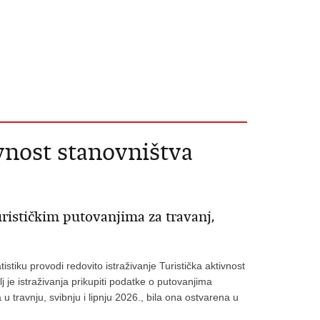
ivnost stanovništva
urističkim putovanjima za travanj,
stiku provodi redovito istraživanje Turistička aktivnost
j je istraživanja prikupiti podatke o putovanjima
u travnju, svibnju i lipnju 2026., bila ona ostvarena u