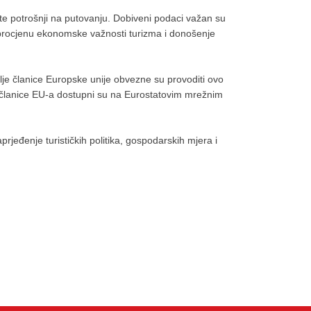
 te potrošnji na putovanju. Dobiveni podaci važan su
a procjenu ekonomske važnosti turizma i donošenje
je članice Europske unije obvezne su provoditi ovo
 članice EU-a dostupni su na Eurostatovim mrežnim
rjeđenje turističkih politika, gospodarskih mjera i