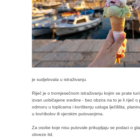
je sudjelovala u istraživanju.
Riječ je o tromjesečnom istraživanju kojim se prate tur
izvan uobičajene sredine - bez obzira na to je li riječ o
odmoru u toplicama i korištenju usluga lječilišta, plan
u lov/ribolov ili vjerskim putovanjima.
Za osobe koje nisu putovale prikupljaju se podaci o gla
obveze itd.