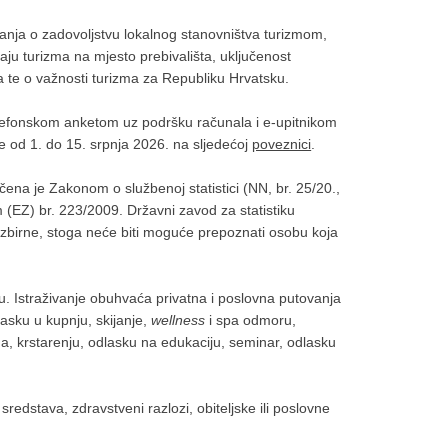
itanja o zadovoljstvu lokalnog stanovništva turizmom,
caju turizma na mjesto prebivališta, uključenost
a te o važnosti turizma za Republiku Hrvatsku.
elefonskom anketom uz podršku računala i e-upitnikom
je od 1. do 15. srpnja 2026. na sljedećoj
poveznici
.
ena je Zakonom o službenoj statistici (NN, br. 25/20.,
m (EZ) br. 223/2009. Državni zavod za statistiku
o zbirne, stoga neće biti moguće prepoznati osobu koja
vu. Istraživanje obuhvaća privatna i poslovna putovanja
lasku u kupnju, skijanje,
wellness
i spa odmoru,
ma, krstarenju, odlasku na edukaciju, seminar, odlasku
edstava, zdravstveni razlozi, obiteljske ili poslovne