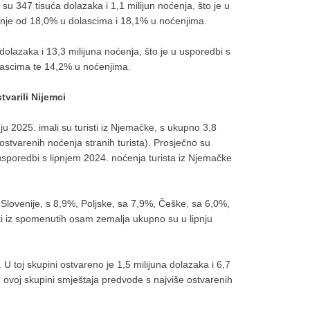
i su 347 tisuća dolazaka i 1,1 milijun noćenja, što je u
nje od 18,0% u dolascima i 18,1% u noćenjima.
na dolazaka i 13,3 milijuna noćenja, što je u usporedbi s
lascima te 14,2% u noćenjima.
tvarili Nijemci
nju 2025. imali su turisti iz Njemačke, s ukupno 3,8
stvarenih noćenja stranih turista). Prosječno su
 usporedbi s lipnjem 2024. noćenja turista iz Njemačke
%, Slovenije, s 8,9%, Poljske, sa 7,9%, Češke, sa 6,0%,
sti iz spomenutih osam zemalja ukupno su u lipnju
 U toj skupini ostvareno je 1,5 milijuna dolazaka i 6,7
u ovoj skupini smještaja predvode s najviše ostvarenih