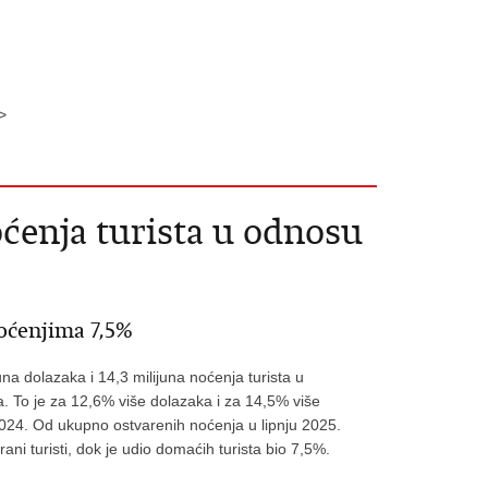
>
noćenja turista u odnosu
oćenjima 7,5%
una dolazaka i 14,3 milijuna noćenja turista u
. To je za 12,6% više dolazaka i za 14,5% više
2024. Od ukupno ostvarenih noćenja u lipnju 2025.
ani turisti, dok je udio domaćih turista bio 7,5%.