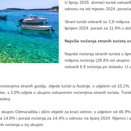
U lipnju 2025. domaći turisti ostvaril
odnosu na isti mjesec 2024. poveća
Strani turisti ostvarili su 2,8 miliju
lipnjem 2024. porast za 11,9% u do
Najviše noćenja stranih turista os
Najviše noćenja stranih turista u lip
milijuna noćenja (28,4% od ukupno o
ostvarili 6,9 noćenja po dolasku. U
 noćenjima stranih gostiju, slijede turisti iz Austrije, s udjelom od 10,1
arske, s 3,0% udjela u ukupno ostvarenim noćenjima stranih turista. Turi
atskoj.
u skupini Odmarališta i slični objekti za kraći odmor, s udjelom od 46,9%.
a za 14,8% i porast noćenja za 14,4% u odnosu na lipanj 2024. Nijemci i 
ih noćenja u toj skupini.