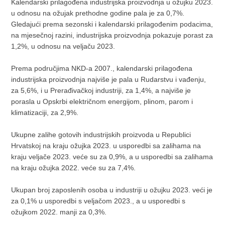
Kalendarski prilagođena industrijska proizvodnja u ožujku 2023.
u odnosu na ožujak prethodne godine pala je za 0,7%.
Gledajući prema sezonski i kalendarski prilagođenim podacima,
na mjesečnoj razini, industrijska proizvodnja pokazuje porast za
1,2%, u odnosu na veljaču 2023.
Prema područjima NKD-a 2007., kalendarski prilagođena
industrijska proizvodnja najviše je pala u Rudarstvu i vađenju,
za 5,6%, i u Prerađivačkoj industriji, za 1,4%, a najviše je
porasla u Opskrbi električnom energijom, plinom, parom i
klimatizaciji, za 2,9%.
Ukupne zalihe gotovih industrijskih proizvoda u Republici
Hrvatskoj na kraju ožujka 2023. u usporedbi sa zalihama na
kraju veljače 2023. veće su za 0,9%, a u usporedbi sa zalihama
na kraju ožujka 2022. veće su za 7,4%.
Ukupan broj zaposlenih osoba u industriji u ožujku 2023. veći je
za 0,1% u usporedbi s veljačom 2023., a u usporedbi s
ožujkom 2022. manji za 0,3%.