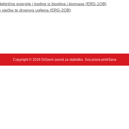
električne energije i topline iz bioplina i biomase (ERG-1OB)
ene sječke te drvenog ugljena (ERG-2OB)
Copyright © 2026 Državni zavod za statistiku. Sva prava pridržana