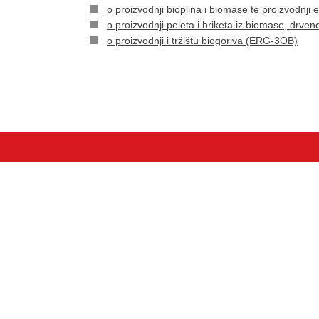
o proizvodnji bioplina i biomase te proizvodnji 
o proizvodnji peleta i briketa iz biomase, drv
o proizvodnji i tržištu biogoriva (ERG-3OB)