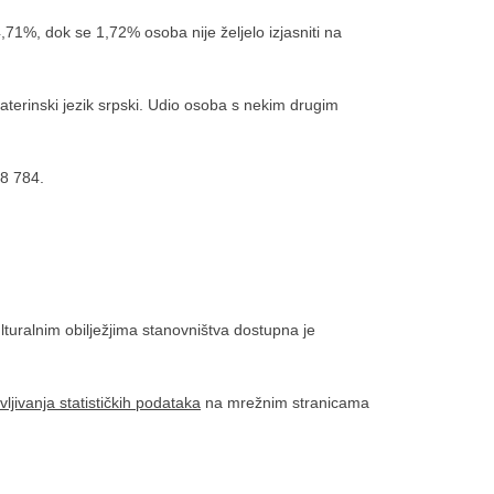
,71%, dok se 1,72% osoba nije željelo izjasniti na
aterinski jezik srpski. Udio osoba s nekim drugim
28 784.
lturalnim obilježjima stanovništva dostupna je
ljivanja statističkih podataka
na mrežnim stranicama