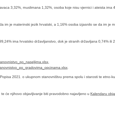
lavaca 3,32%, muslimana 1,32%, osoba koje nisu vjernici i ateista ima 4
 im je materinski jezik hrvatski, a 1,16% osoba izjasnilo se da im je m
9,24% ima hrvatsko državljanstvo, dok je stranih državljana 0,74% ili 
tanovnistvo_po_naseljima.xlsx​
,
-stanovnistvo_po_gradovima_opcinama.xlsx
.
 Popisa 2021. o ukupnom stanovništvu prema spolu i starosti te etno-ku
 te će njihovo objavljivanje biti pravodobno najavljeno u
Kalendaru objav