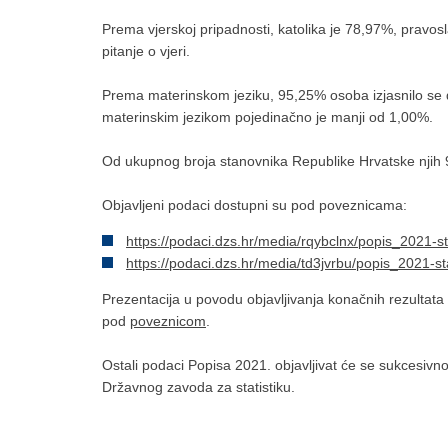
Prema vjerskoj pripadnosti, katolika je 78,97%, pravos
pitanje o vjeri.
Prema materinskom jeziku, 95,25% osoba izjasnilo se da
materinskim jezikom pojedinačno je manji od 1,00%.
Od ukupnog broja stanovnika Republike Hrvatske njih 9
Objavljeni podaci dostupni su pod poveznicama:
https://podaci.dzs.hr/media/rqybclnx/popis_2021-s
https://podaci.dzs.hr/media/td3jvrbu/popis_2021
Prezentacija u povodu objavljivanja konačnih rezultata
pod
poveznic
om
.
Ostali podaci Popisa 2021. objavljivat će se sukcesivno
Državnog zavoda za statistiku.